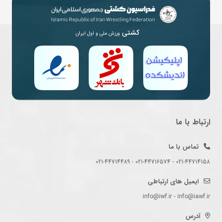
کشتی
ورزش ملی و اول ایران
ارتباط با ما
تماس با ما
021-44714158 - 021-44716574 - 021-44714489
ایمیل های ارتباطی
info@iwf.ir - info@iawf.ir
آدرس