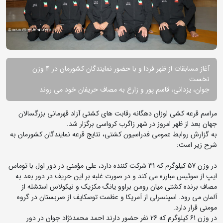
آغاز مسابقات از ظهر فردا و با حضور نمایندگان کشورمان در 4 وزن
نخست
جوان، یزدانی، قاسم پور و زارع به مصاف حریفان خود می روند
مراسم قرعه کشی اوزان دهگانه رقابت های کشتی آزاد قهرمانی بزرگسالان
جهان بعد از ظهر امروز در شهر زاگرب کرواسی برگزار شد.
به گزارش روابط عمومی فدراسیون کشتی، نتایج قرعه نمایندگان کشورمان به
شرح زیر است:
در وزن 57 کیلوگرم که 31 شرکت کننده دارد، علی مؤمنی در دور اول با توماس
ایپ از سوئیس مبارزه می کند و در صورت غلبه بر این حریف در دور بعد به
مصاف برنده کشتی میان رومن براوو یانگ مکزیک و نیکولاس استشله از
آلمان می رود. اسپنسرلی از آمریکا و عظمت توسکایف از صربستان در گروه
مومنی قرار دارد.
در وزن 61 کیلوگرم که 26 نفر حضور دارند احمد محمدنژاد جوان در دور