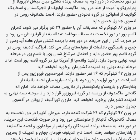
در دور نخست، در دور دوم به مصاف برنده کشتی میان میشل لابرویلا از
پورتوریکو و آمیت از هند می رود. ماگومت اولویف از تاجیکستان و اسخربک
گولایف از اسلواکی در گروه نخودی حضور دارند. احمد عثمانوف روس در
آنسوی جدول حضور دارد.
در وزن 86 کیلوگرم که مسابقات آن با حضور 29 نفر برگزار می شود، کامران
قاسم پور در دور نخست به مصاف موخامد عبداله یف از قرقیزستان می رود و
در صورت گذر از این حریف، در دور بعد با برنده کشتی میان هاده آیدوسی از
چین و باتبیلگون نادامبات از مغولستان پیکار می کند. ابراگیم کادیف روس در
گروه قاسم پور حضور دارد و احتمال سرشاخ شدن وی با قاسم پور در مرحله
نیمه نهایی وجود دارد. زاهید والنسیا از آمریکا نیز در گروه قاسم پور است اما تا
مرحله نیمه نهایی به نماینده کشورمان برخورد نخواهد کرد.
در وزن 92 کیلوگرم که 26 نفر حضور دارند، امیرحسین فیروزپور پس از
استراحت در دور اول، در دور دوم با برنده مبارزه میان احمد باتایف از
بلغارستان و یاروسلاو یادکوفسکی از بلاروس مصاف خواهد داد. امان اله
گادجی ماگمدوف از روسیه در گروه فیروزپور قرار دارد و تا مرحله نیمه نهایی به
نماینده کشورمان برخورد نخواهد کرد. دارون کوراگلیف از یونان در آنسوی
جدول حضور دارد.
در وزن 97 کیلوگرم که 29 شرکت کننده دارد، امیرعلی آذپیرا در دور نخست به
مصاف گانخویاگ گانباتار از مغولستان می رود و در صورت شکست این حریف،
در دور بعد به مصاف برنده نمایندگان رادو لیفتر از مولداوی و احمد ماگامایف
از بلغارستان خواهد رفت. احمد تاج الدینوف قهرمان جهان و المپیک از بحرین
در گروه آذرپیرا حضور دارد و تا مرحله نیمه نهایی با آذرپیرا برخورد نخواهد