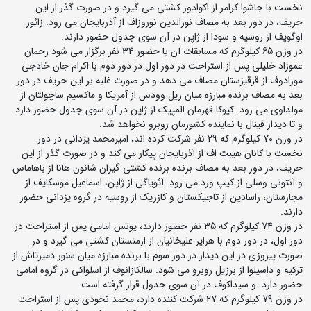
نخست با جاشوا کرامر از اکوادور کشتی می گیرد و در صورت گذر از این
حریف، در دور بعد به مصاف نورالدین نوروزاف از آذربایجان می رود. زائور
اوگویف از روسیه و سودا از ژاپن در آن سوی جدول حضور دارند.
در وزن 65 کیلوگرم که مسابقات آن با حضور 34 نفر برگزار می شود رحمان
عموزاد خلیلی پس از استراحت در دور اول در دور دوم با اکرام جان خادجی
مورادوف از قرقیزستان مصاف می دهد و در صورت غلبه بر این حریف در دور
بعد به مصاف برنده مبارزه میان ریل وودس از آمریکا و ماکسیم ساچولتان از
مولداوی می رود. کیوکا قهرمان المپیک از ژاپن در آن سوی جدول حضور دارد
و تا دیدار فینال با نماینده کشورمان روبرو نخواهد شد.
در وزن 70 کیلوگرم که 29 نفر شرکت کرده اند، امیرمحمد یزدانی در دور
نخست با کانان هیبت اف از آذربایجان پیکار می کند و در صورت گذر از این
حریف، در دور بعد به مصاف برنده برنده کشتی گیران شانون هانا از باهاماس
و آنتونی وسلی از کیپ ورد می رود. آئویاگی از ژاپن، اسماعیل موسکایف از
مجارستان، راسادین از تاجیکستان و کازریک از روسیه در گروه یزدانی حضور
دارند.
در وزن 74 کیلوگرم که 35 نفر حضور دارند، یونس امامی پس از استراحت در
دور اول، در دور دوم با هرایر علیخانیان از ارمنستان کشتی می گیرد و در
صورت پیروزی در این دیدار در دور سوم با برنده مبارزه میان سنور دمیرتاش از
ترکیه و داسیلوا از برزیل روبرو می شود. سالکازانوف از اسلواکی در گروه امامی
حضور دارد. و سیداکوف در آن سوی جدول قرار گرفته است.
در وزن 79 کیلوگرم که 27 شرکت کننده دارد، محمد نخودی پس از استراحت