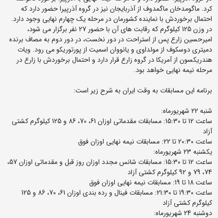
کرد. ماگومدخان ماگمدوف از آذربایجان نیز در گروه آذرپیرا حضور دارد که
احتمال برخوردش با نماینده کشورمان در مرحله یک چهارم نهایی وجود دارد.
در وزن 125 کیلوگرم که رقابت های آن با حضور 27 نفر برگزار می شود،
امیرحسین زارع پس از استراحت در دور نخست، در دور دوم به مصاف برنده
دمیتری دوسکوف از مولداوی و یانووان اسمیت از پورتوریکو می رود. ویات
هندریکسون از آمریکا در گروه زارع قرار دارد و احتمال برخوردش با زارع در
مرحله نیمه نهایی خواهد بود.
برنامه این مسابقات به وقت ایران به شرح زیر است:
شنبه 22 شهریورماه:
ساعت 12 تا 15:30: مسابقات مقدماتی اوزان 61، 70، 86 و 125 کیلوگرم کشتی
آزاد
ساعت 20:30 تا 22: مسابقات نیمه نهایی اوزان فوق
یکشنبه 23 شهریورماه:
ساعت 12 تا 15:30: مسابقات شانس مجدد اوزان روز قبل و مقدماتی اوزان 57،
74، 79 و 92 کیلوگرم کشتی آزاد
ساعت 18 تا 19: مسابقات نیمه نهایی اوزان فوق
ساعت 19:30 تا 21:30: مسابقات فینال و رده بندی اوزان 61، 70، 86 و 125
کیلوگرم کشتی آزاد
دوشنبه 24 شهریورماه: