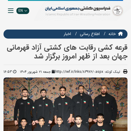
EN
خانه
اطلاع رسانی
اخبار
قرعه کشی رقابت های کشتی آزاد قهرمانی
جهان بعد از ظهر امروز برگزار شد
لینک کوتاه:
http://iwf.ir/lnks/83976/-.aspx
جمعه ۲۱ شهریور ۱۴۰۴
16:53