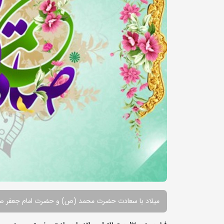
میلاد با سعادت حضرت محمد (ص) و حضرت امام جعفر صاد