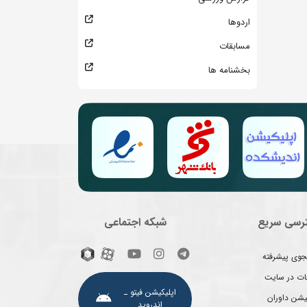
اردوها
مسابقات
بخشنامه ها
رسی سریع
شبکه اجتماعی
وی پیشرفته
غات در سایت
اپلیکیشن فیتو ـ
یشن داوران
اندروید