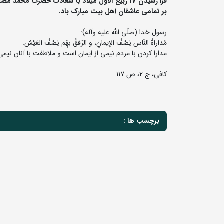
فرا رسیدن 17 ربیع الاول میلاد با سعادت حضرت 
بر تمامی عاشقان اهل بیت مبارک باد.
رسول خدا (صلّی ‌‌الله‌ علیه‌ وآله):
مُداراةُ النّاسِ نِصْفُ الإیمانِ، وَ الرِّفقُ بِهِْم نِصْفُ العَیْشِ.
مدارا کردن با مردم نیمى از ایمان است و ملاطفت با آنان نیمى
کافی، ج 2، ص 117
برچسب ها :