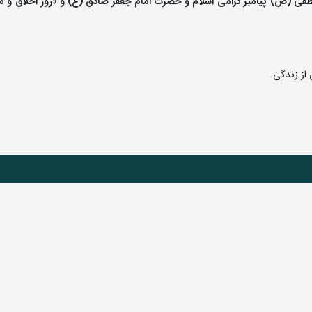
محمد مصطفی (ص) پیامبر گرامی اسلام و حضرت امام جعفر صادق (ع) و «روز اخلاق و 
 از زندگی.