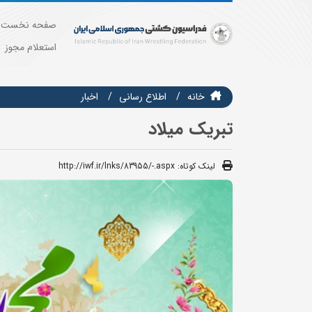
صفحه نخست
استعلام مجوز
خانه
اطلاع رسانی
اخبار
تبریک میلاد
لینک کوتاه:
http://iwf.ir/lnks/83955/-.aspx