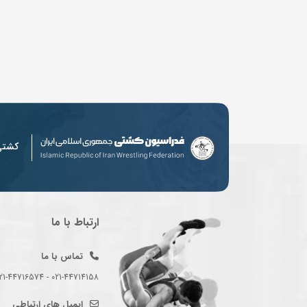
کشت
ارتباط با ما
تماس با ما
021-44714158 - 021-44716574 - 021-44714489
ایمیل های ارتباطی