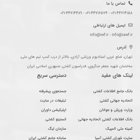
تماس با ما
021-44714158 - 021-44716574 - 021-44714489
ایمیل های ارتباطی
info@iwf.ir - info@iawf.ir
آدرس
تهران، ضلع غربی استادیوم ورزشی آزادی، بالاتر از درب کمپ تیم های ملی،
ساختمان شهید جعفر جنگروی، فدراسیون کشتی جمهوری اسلامی ایران
لینک های مفید
دسترسی سریع
بانک جامع اطلاعات کشتی
جستجوی پیشرفته
اتحادیه جهانی کشتی
تبلیغات در سایت
وزارت ورزش و جوانان
اپلیکیشن داوران
بانک اطلاعات کشتی اتحادیه جهانی
انستیتو کشتی
کمیته ملی المپیک
سازمان لیگ
سایت شورای کشتی آسیا
سامانه جامع کشتی ایران