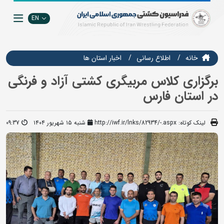
EN
خانه
اطلاع رسانی
اخبار استان ها
برگزاری کلاس مربیگری کشتی آزاد و فرنگی
در استان فارس
لینک کوتاه:
http://iwf.ir/lnks/82934/-.aspx
شنبه ۱۵ شهریور ۱۴۰۴
09:37