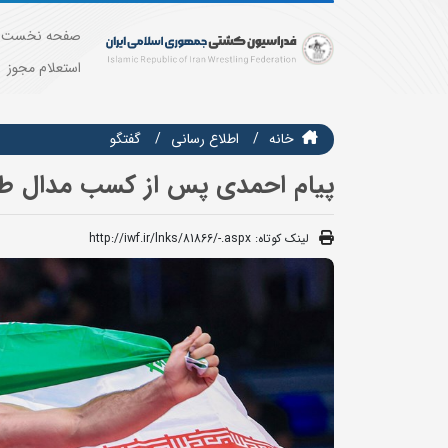
صفحه نخست
استعلام مجوز
خانه
اطلاع رسانی
گفتگو
پیام احمدی پس از کسب مدال طلا
لینک کوتاه:
http://iwf.ir/lnks/81866/-.aspx