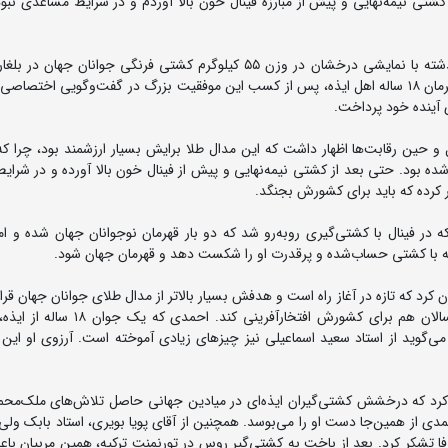
 از کشتی نیمه‌نهایی و پیش از مبارزه فینال خون بالا آوردم و در شرایط مساعدی نبودم
پیام احمدی، ملی‌پوش جوان و خوش‌آتیه کشورمان، شب گذشته با نمایشی درخشان در وزن ۵۵ کیلوگرم کشتی فرنگی جوانان 
سکوی نخست ایستاد و مدال طلا را بر گردن آویخت. این قهرمان ۱۸ ساله اهل ایذه، پس از کسب این موفقیت بزرگ در گفت‌وگویی اخت
 آینده خود پرداخت.
 حین رقابت‌ها اظهار داشت که این مدال طلا برایش بسیار ارزشمند بود، چرا که
بود. حتی بعد از کشتی نیمه‌نهایی و پیش از فینال خون بالا آورده و در شرایط
ر کرده که باید برای کشورش بجنگد.
 در فینال با کشتی‌گیری روبه‌رو شد که دو بار قهرمان نوجوانان جهان شده و ا
انسته با کشتی حساب‌شده و پرقدرت او را شکست دهد و قهرمان جهان شود.
ن کرد که تازه در آغاز راه است و هدفش بسیار بالاتر از مدال طلای جوانان جهان قرار 
رؤیاهای بزرگی در سر دارد و امیدوار است در رده‌های بزرگسالان هم برای کشورش افتخار
می‌گوید از استاد سعید اسماعیلی نیز چیزهای زیادی آموخته است. آرزوی او این
وان کرد که درخشش کشتی‌گیران ایذه‌ای در میادین جهانی حاصل تلاش‌های ملک‌محم
دی از همین‌جا دست او را می‌بوسد. همچنین از آقای پویا بویری، استاد بابک ول
وفا تشکر کرد. بعد از باخت به کشتی‌گیر روس در تورنمنت ترکیه، همین مربیان ب