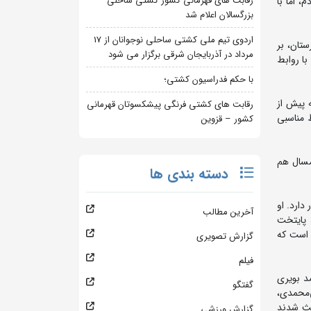
رقابت های قهرمانی کشور کشتی ساحلی
، اما با
بزرگسالان اعلام شد
اردوی تیم ملی کشتی ساحلی نوجوانان از 17
جهان در بلغارستان، بر
مرداد در آذربایجان شرقی برگزار می شود
صاصی با روابط
با حکم فدراسیون کشتی؛
 پیش از
رقابت های کشتی فرنگی پیشکسوتان قهرمانی
 مناسبی
کشور – قزوین
مسال هم
دسته بندی ها
دارد. او
آخرین مطالب
آفرینی کند. احمدی که یک جوان ۱۸ ساله از ایذه، پایتخت
 است که
گزارش تصویری
فیلم
د بویری
گفتگو
ی‌محمدی،
اعث شدند
گزارش ورزشی