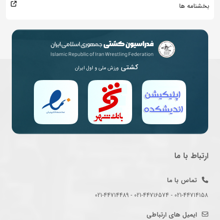
بخشنامه ها
کشتی
ورزش ملی و اول ایران
ارتباط با ما
تماس با ما
021-44714158 - 021-44716574 - 021-44714489
ایمیل های ارتباطی