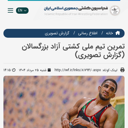
EN
خانه
اطلاع رسانی
گزارش تصويري
تمرین تیم ملی کشتی آزاد بزرگسالان
(گزارش تصویری)
لینک کوتاه:
http://iwf.ir/lnks/81794/-.aspx
شنبه ۲۵ مرداد ۱۴۰۴
14:15