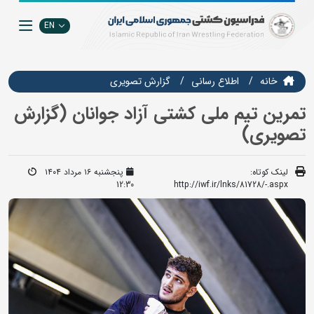
EN
خانه
اطلاع رسانی
گزارش تصويري
تمرین تیم ملی کشتی آزاد جوانان (گزارش
تصویری)
لینک کوتاه:
پنجشنبه ۱۶ مرداد ۱۴۰۴
12:30
http://iwf.ir/lnks/81728/-.aspx