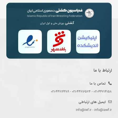
کشتی
ورزش ملی و اول ایران
ارتباط با ما
تماس با ما
021-44714158 - 021-44716574 - 021-44714489
ایمیل های ارتباطی
info@iwf.ir - info@iawf.ir