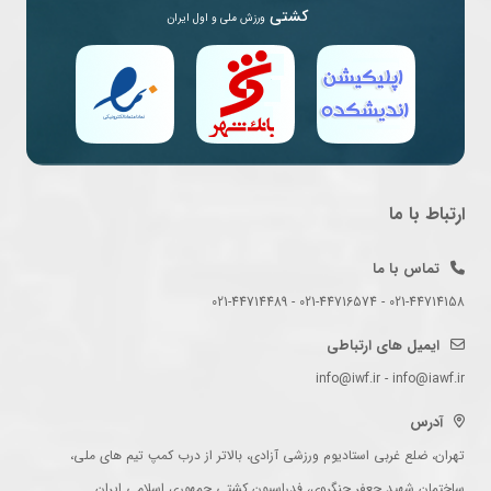
کشتی
ورزش ملی و اول ایران
ارتباط با ما
تماس با ما
021-44714158 - 021-44716574 - 021-44714489
ایمیل های ارتباطی
info@iwf.ir - info@iawf.ir
آدرس
تهران، ضلع غربی استادیوم ورزشی آزادی، بالاتر از درب کمپ تیم های ملی،
ساختمان شهید جعفر جنگروی، فدراسیون کشتی جمهوری اسلامی ایران