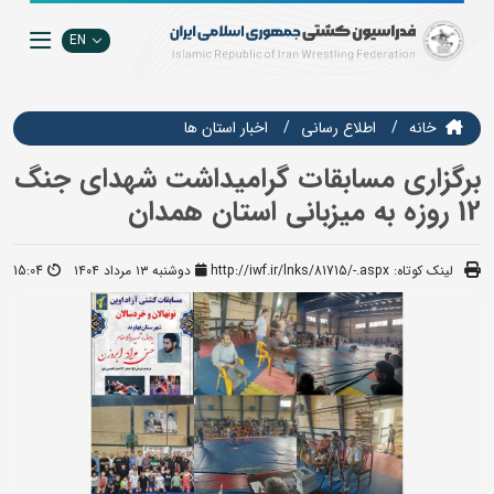
EN
خانه
اطلاع رسانی
اخبار استان ها
برگزاری مسابقات گرامیداشت شهدای جنگ
12 روزه به میزبانی استان همدان
لینک کوتاه:
http://iwf.ir/lnks/81715/-.aspx
دوشنبه ۱۳ مرداد ۱۴۰۴
15:04