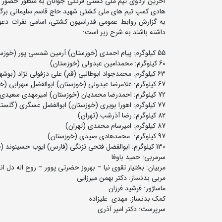
هادی کمپ تیم های ملی کشتی شهید حاج قاسم سلیمانی برگز
داشته باشند به شرح زیر است:
55 کیلوگرم: پیام احمدی (خوزستان) آرمین شمسی پور (خوزستان)
60 کیلوگرم: محمدامین عبدولی (خوزستان)
63 کیلوگرم: محمدجواد ابوطالبی (قم) علی دزفولی نژاد (بوشهر)
67 کیلوگرم: غلامرضا عبدولی (خوزستان) ابوالفضل سهرابی (خوزستان)
72 کیلوگرم: احمدرضا محمدیان (خوزستان) امیرمهدی سعیدی نوا (قم)
77 کیلوگرم: اهورا بویری (خوزستان) ابوالفضل عسگری (گلستان)
82 کیلوگرم: رضا آذرشب (تهران)
87 کیلوگرم: امیرسام محمدی (تهران)
97 کیلوگرم: محمدهادی صیدی (خوزستان)
130 کیلوگرم: ابوالفضل فتحی تزنگی (فارس) ایوب حسینوند (خوزستان)
سرمربی: حمید باوفا
مربیان: بختیار تقوی نیا – بهروز حضرتی پوور – روح اله دل 
مربی بدنساز: دکتر بهمن میرزایی
ماساژور: فرشید فرزان
کمک بدنساز: مهدی علیزاده
سرپرست: دکتر امیر آذری