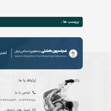
برچسب ها :
کشت
ارتباط با ما
تماس با ما
021-44714158 - 021-44716574 - 021-44714489
ایمیل های ارتباطی