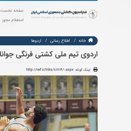
صفحه نخست
استعلام مجوز
خانه
اطلاع رسانی
اردوها
اردوی تیم ملی کشتی فرنگی جوانان از روز 15 مردادماه 
لینک کوتاه:
http://iwf.ir/lnks/81714/-.aspx