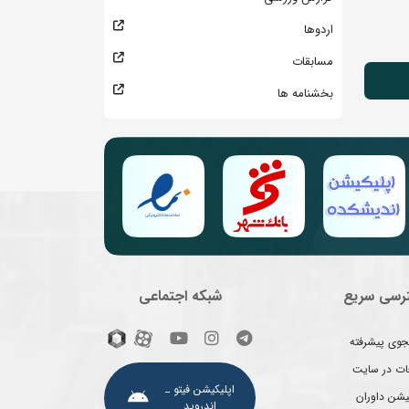
اردوها
مسابقات
بخشنامه ها
رسی سریع
شبکه اجتماعی
وی پیشرفته
غات در سایت
اپلیکیشن فیتو ـ
یشن داوران
اندروید