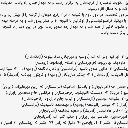
فت. وی در این دیدار با نتیجه 11 بر صفر مقابل الگویجا لومیدزه از گرجستان به برتری رسید و به دیدار فینال راه یافت. نما
در وزن 110 کیلوگرم امیرحسین نقدعلی پور پس از استراحت در دور نخست، در دور دوم با نتیجه 6 بر 2 زکریا دوغان از ترکیه
مرحله یک چهارم نهایی راه یافت. وی در این مرحله در مصاف با میکیتا کراسنوکوتسکی از اوکراین با نتیجه 10 بر صفر پیروز 
ال برنز دست یافت.
55 کیلوگرم: 1- جینوسوکه اوکون