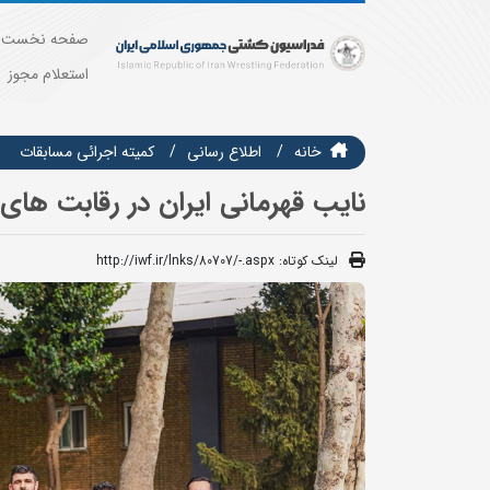
صفحه نخست
استعلام مجوز
خانه
اطلاع رسانی
كميته اجرائي مسابقات
نایب قهرمانی ایران در رقابت های
لینک کوتاه:
http://iwf.ir/lnks/80707/-.aspx