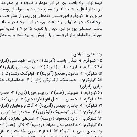
نیمه نهایی راه یا
در دیدار فینال با نتیجه 4 بر 2 مغلوب داوید ژبیسوف از روسیه شد و به مدال نقره رسید.
مورنتاز باگداوادزه از گرجستان را از پیش رو برداشت و به مد
رده بندی انفرادی:
45 کیلوگرم: 1- کیگان باست (آمریکا) 2- پارسا طهماسبی (ایران) 3- ابراگیم ولی اله اف (روسیه و میرجلال موکامیلوف (ازبکستان)
48 کیلوگرم: 1- آریاه میلس (آمریکا) 2- سینا بوستانی (ایران) 2- داودبک بهادیروف (قرقیزستان) و اسلام رابادانوف (روسیه)
51 کیلوگرم: 1- ساموئل سانچز (آمریکا) 2- اولوگبک رشیدوف (ازبکستان) 3- دانیل عبدی کاسیم (قزاقستان) و ژمال باکایف (روسیه) ... 12- سینا اردو (ایران)
براری (ایران)
60 کیلوگرم: 1- سیتیندر (هند) 2- ریهیتو هیورا (ژاپن) 3- حسن حسن اف (آذربایجان) و باسکیل آسامبک (قزاقستان) 5- آرین مهرعلیزاده (ایران)
65 کیلوگرم: 1- حسین اسماعیل افو (آذربایجان) 2- آرسنی کیکینیو (آمریکا) 3- آدیسبک آلتینبکوف (قرقیزستان) و مرتضی حاج محمدی (ایران)
71 کیلوگرم: 1- جایدن جیمس (آمریکا) 2- آرشام وهابیان (ایران) 3- یگیشه موسیان (اارمنستان) و ایوب جان بازارزودا (تاجیکستان)
80 کیلوگرم: 1- آرتور کوستیوک (اوکراین) 2- محمدپارسا کرمی (ایران) 3- عیسی زانیگیف (روسیه) و دینمحمد کاسیمبک (قزاقستان)
92 کیلوگرم: 1- داود ژبیسوف (روسیه) 2- امیرعلی علیزاده (ایران) 3- تانر هادگینس (آمریکا) و سعید پاشایف (آذربایجان)
110 کیلوگرم: 1- ماگومدرسول عمراف (روسیه) 2- لاکی (هند) 3- امیرحسین نقدعلی پور (ایران) و حکیم تقی اف (آذربایجان)