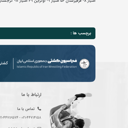
امتیاز 8- قرقیزستان 56 امتیاز 9- اوکراین 49 امتیاز 10- گرجستان 38 امتیاز
برچسب ها :
کشت
ارتباط با ما
تماس با ما
021-44714158 - 021-44716574 - 021-44714489