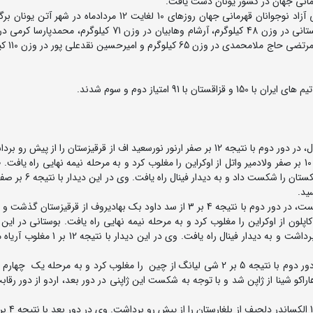
به گزارش روابط عمومی فدراسیون کشتی، رقابت های کشتی آزاد نوجوانان قهرمانی جهان روزهای 10 لغایت 12 مردادماه
کیلوگرم و امیرعلی علیزاده در
در وزن 45 کیلوگرم پارسا طهماسبی پس از استراحت در دور اول، در دور دوم با نتیجه 12 بر صفر ارنور نورسعید اف از قرقیزستان را از
مرحله یک چهارم نهایی راه یافت. وی در این مرحله با نتیجه 10 بر صفر ولادمیر واتل از اوکراین را مغلوب کرد و به مرحله نیمه نهایی راه
در این مرحله با نتیجه 5 بر صفر و ضربه فنی موکامیلوف از ازبکست
ید.
در وزن 48 کیلوگرم سینا بوستانی پس از استراحت در دور نخست، در دور دوم با نتیجه 4 بر 3 از سد داود بک بهادیروف از قرقیز
یی راه یافت. وی در این مرحله با نتجیه 7 بر 2 نظر کاپلون از اوکراین را مغلوب کرد و به مرحله نیمه نهایی راه یافت. بوستانی در
نتیجه 6 بر 5 از سد ماسامونه اوشیمادو از ژاپن را از پیش رو برداشت و به دیدار فینال راه یا
در وزن 51 کیلوگرم سینا اردو پس از استراحت در دور اول در دور دوم با نتیجه 5 بر 2 شی لیانگ از چین را مغلوب کرد و به مرحله 
جه 4 بر 1 و ضربه فنی مغلوب هاراکو شینا از ژاپن شد و با توجه به شکست این ژاپنی در دور بعد، اردو از دور رق