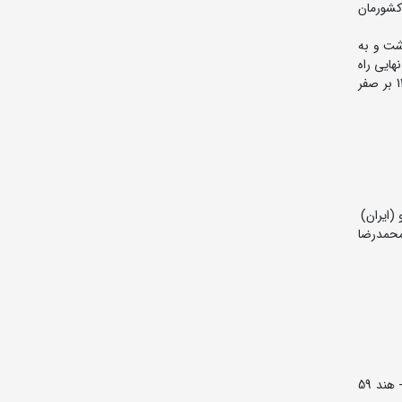
ینده کشورمان
 را از پیش رو برداشت و به
شد و به مرحله نیمه نهایی راه
یافت. نقدعلی پور در این دیدار با نتیجه 15 بر 7 و ضربه فنی مغلوب لاکی از هند شد و به دیدار رده بندی رفت. وی در این دیدار با نتیجه 11 بر صفر
وگی (ژاپن) 2- عبدالمالیک جلال الدینوف (ازبکستان) 3- چنگیز ساریگلار (روسیه) و کریتون بورنت (آمریکا) 5- محمدرضا
رده بندی تیمی: 1- آمریکا 154 امتیاز 2- ایران 150 امتیاز 3- قزاقستان 91 امتیاز 4- آذربایجان 90 امتیاز 5- ژاپن 79 امتیاز 6- ازبکستان 79 امتیاز 7- هند 59