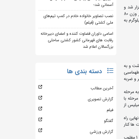
آسمانی شد؛
 در شهر آتن یونان برگزار شد و
تیم ایران توسط پارسا طهماسبی در وزن 45 کیلوگرم، سینا بوستانی در وزن 48 کیلوگرم، آرشام وهابیان در وزن 71 کیلوگرم، محمدپارسا کرمی در وزن 80
نصب تصاویر خانواده خادم در کمپ تیم‌های
 وزن 92 کیلوگرم به مدال نقره و مرتضی حاج ملامحمدی در وزن 65 کیلوگرم و امیرحسین نقدعلی پور در وزن 110 کیلوگرم به
ملی کشتی (فیلم)
اسامی داوران قضاوت کننده و اعضای دبیرخانه
رقابت های قهرمانی کشور کشتی ساحلی
بزرگسالان اعلام شد
 پیش رو برداشت و به
دسته بندی ها
 یافت. طهماسبی
ان را شکست داد و به دیدار فینال راه یافت. وی در این دیدار با نتیجه 6 بر صفر و ضربه
آخرین مطالب
ستان گذشت و به مرحله
 این مرحله با
گزارش تصویری
فت. وی در این دیدار با نتیجه 12 بر 1 مغلوب آریاه میلیس از
فیلم
یک چهارم نهایی راه
گفتگو
ابت ها کنار
گزارش ورزشی
در وزن 55 کیلوگرم محمدرضا براری در دور اول با نتیجه 5 بر 1 الکساندر دلچیف از بلغارستان را از پیش رو برداشت. وی در دور بعد با نتیجه 4 بر 1 مغلوب