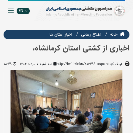
EN
خانه
اطلاع رسانی
اخبار استان ها
اخباری از کشتی استان کرمانشاه،
لینک کوتاه:
http://iwf.ir/lnks/80649/-.aspx
سه شنبه ۷ مرداد ۱۴۰۴
08:49