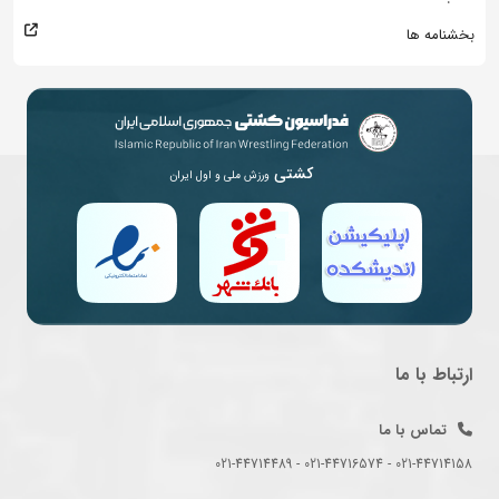
بخشنامه ها
کشتی
ورزش ملی و اول ایران
ارتباط با ما
تماس با ما
021-44714158 - 021-44716574 - 021-44714489