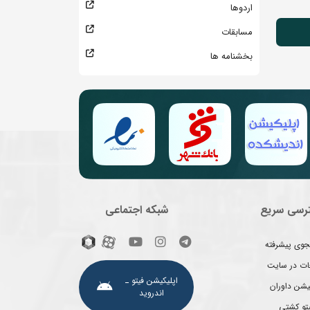
اردوها
مسابقات
بخشنامه ها
رسی سریع
شبکه اجتماعی
وی پیشرفته
غات در سایت
اپلیکیشن فیتو ـ
یشن داوران
اندروید
یتو کشتی