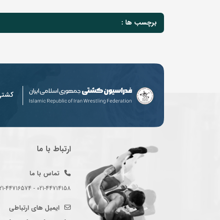
برچسب ها :
کشت
ارتباط با ما
تماس با ما
021-44714158 - 021-44716574 - 021-44714489
ایمیل های ارتباطی