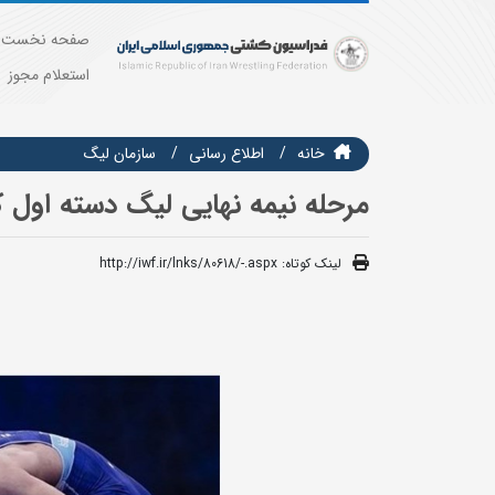
صفحه نخست
استعلام مجوز
خانه
اطلاع رسانی
سازمان ليگ
مرحله نیمه نهایی لیگ دسته اول کشتی آ
لینک کوتاه:
http://iwf.ir/lnks/80618/-.aspx