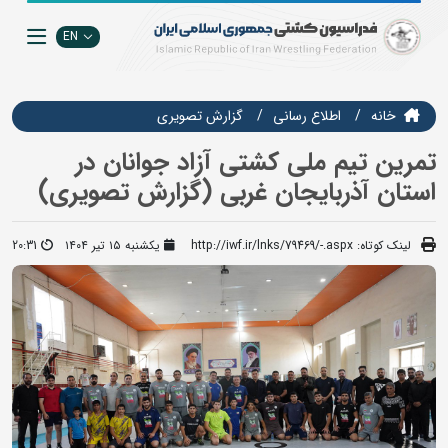
EN
خانه
اطلاع رسانی
گزارش تصويري
تمرین تیم ملی کشتی آزاد جوانان در
استان آذربایجان غربی (گزارش تصویری)
لینک کوتاه:
http://iwf.ir/lnks/79469/-.aspx
یکشنبه ۱۵ تیر ۱۴۰۴
20:31