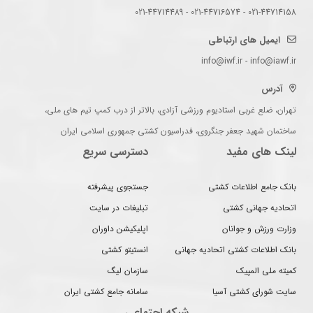
021-44714158 - 021-44716574 - 021-44714489
ایمیل های ارتباطی
info@iwf.ir - info@iawf.ir
آدرس
تهران، ضلع غربی استادیوم ورزشی آزادی، بالاتر از درب کمپ تیم های ملی،
ساختمان شهید جعفر جنگروی، فدراسیون کشتی جمهوری اسلامی ایران
لینک های مفید
دسترسی سریع
بانک جامع اطلاعات کشتی
جستجوی پیشرفته
اتحادیه جهانی کشتی
تبلیغات در سایت
وزارت ورزش و جوانان
اپلیکیشن داوران
بانک اطلاعات کشتی اتحادیه جهانی
انستیتو کشتی
کمیته ملی المپیک
سازمان لیگ
سایت شورای کشتی آسیا
سامانه جامع کشتی ایران
شبکه اجتماعی