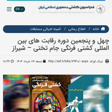
EN
خانه
اطلاع رسانی
كميته اجرائي مسابقات
چهل و پنجمین دوره رقابت های بین
المللی کشتی فرنگی جام تختی – شیراز
لینک کوتاه:
http://iwf.ir/lnks/79410/-.aspx
جمعه ۲۳ خرداد ۱۴۰۴
18:36