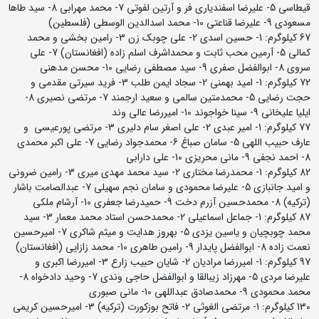
قیطاسی 5- علیرضا اسفندیاری فر و آرتین لفوتی 7- محمد مهرابی 8- سید طاها
مسعودی 9- علیرضا قناعتی 10- محمد اسدالدین الوسطی (فلسطین)
67 کیلوگرم: 1- حسین اسدی 2- علی چوبک زن 3- رامین بخشی و محمد
کمالی 5- آرمین محب ثابت و محمداشرف اسلم زاده (افغانستان) 7- علی
سروی 8- ابوالفضل صفری 9- سید مصطفی رضایی 10- محسن مدهنی
72 کیلوگرم: 1- امید بهمنی 2- سجاد ایمن طلب 3- فرید سیرتی مقدمی و
حجت رضایی 5- محمدمتین سالمی و سعید ارجمند 7- مرتضی نصیری 8-
ایلیا علیخانی 9- سینا خواجوند 10- امیررضا عالی وند
77 کیلوگرم: 1- امیر عبدی 2- علی اصغر سام دلیری 3- مرتضی پورعیسی و
عارف حبیب اللهی 5- سامان صباغ 6- محمدجواد رضایی 7- علی اکبر محمدی
8- احمد نجفی 9- مانی محریزی 10- علی دارابی
82 کیلوگرم: 1- محمدرضا مختاری 2- سید محمد مهدی میری 3- رامین ضرونی
و امید جانبازی 5- علیرضا محمودی و سامان نجم سهیلی 7- عبدالصامت باشار
(ترکیه) 8- محمدحسین آزرم دخت 9- حمیدرضا جعفری 10- آرشام ملکی
87 کیلوگرم: 1- جماعل اسماعیلی 2- محمدحسن استاد محمد معمار 3- سید
محمد چوبچیان و یاسین یزدی 5- بهروز هدایت و میثم شاکری 7- امیرحسین
نعمت زاده 8- ابوالفضل پایدار 9- رامین طاهری 10- محمد زازایی (افغانستان)
97 کیلوگرم: 1- امیررضا مرادیان 2- شایان حبیب زارع 3- امیررضا اکبری و
علیرضا مردی 5- مهرزاد زیبالقا و ابوالفضل حاجی وندی 7- وحید دادخواه 8-
محمد محمودی 9- محمدصادق عبداللهی 10- مانی صبوری
130 کیلوگرم: 1- مرتضی الغوثی 2- فاتح بوزکورت (ترکیه) 3- امیرحسین کریمی