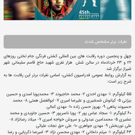
نفرات برتر مشخص شدند
چهل و پنجمین دوره رقابت های بین المللی کشتی فرنگی جام تختی روزهای
22 و 23 خردادماه در سالن شش هزار نفری شهید حاج قاسم سلیمانی شهر
شیراز برگزار شد.
به گزارش روابط عمومی فدراسیون کشتی، اسامی نفرات برتر این رقابت ها به
شرح زیر است:
55 کیلوگرم: 1- مهدی احدی 2- محمد حاجیوند 3- محمدپویا اسدی و حسین
بیژنی 5- کیانوش شمشیری و علیرضا امیری 7- ابوالفضل همتی 8- محمد
حسیوند پناهی 9- بهروز حسن زاده 10- مهدی کمالی
60 کیلوگرم: 1- سجاد عباس پور 2- پویا ناصرپور 3- حسین جاویدی و محمد
عشیری 5- محمدامین عبدولی و سروش خواجه امیری 7- میلاد رضانژاد 8-
علی نوربخش 9- مهدی جواهری 10- علی حق نجات علیائی
63 کیلوگرم: 1- میثم دلخانی 2- مهدی محسن نژاد 3- امیرضا ذکریایی و رضا