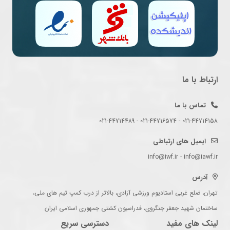
ارتباط با ما
تماس با ما
021-44714158 - 021-44716574 - 021-44714489
ایمیل های ارتباطی
info@iwf.ir - info@iawf.ir
آدرس
تهران، ضلع غربی استادیوم ورزشی آزادی، بالاتر از درب کمپ تیم های ملی،
ساختمان شهید جعفر جنگروی، فدراسیون کشتی جمهوری اسلامی ایران
لینک های مفید
دسترسی سریع