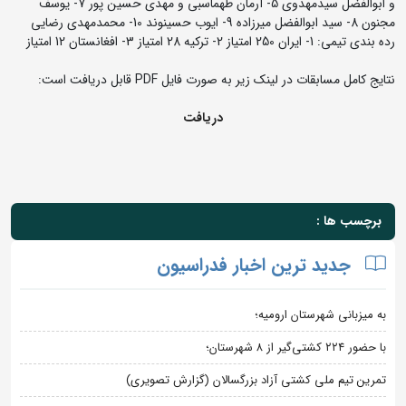
و ابوالفضل سیدمهدوی 5- آرمان طهماسبی و مهدی حسین پور 7- یوسف
مجنون 8- سید ابوالفضل میرزاده 9- ایوب حسینوند 10- محمدمهدی رضایی
رده بندی تیمی: 1- ایران 250 امتیاز 2- ترکیه 28 امتیاز 3- افغانستان 12 امتیاز
نتایج کامل مسابقات در لینک زیر به صورت فایل PDF قابل دریافت است:
دریافت
برچسب ها :
جدید ترین اخبار فدراسیون
به میزبانی شهرستان ارومیه؛
با حضور ۲۲۴ کشتی‌گیر از ۸ شهرستان؛
تمرین تیم ملی کشتی آزاد بزرگسالان (گزارش تصویری)