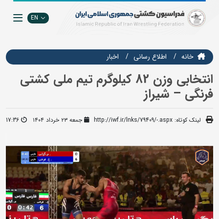
EN
خانه
اطلاع رسانی
اخبار
انتخابی وزن 82 کیلوگرم تیم ملی کشتی
فرنگی – شیراز
لینک کوتاه:
http://iwf.ir/lnks/79409/-.aspx
جمعه ۲۳ خرداد ۱۴۰۴
17:36