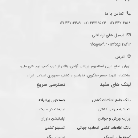
تماس با ما
021-44714158 - 021-44716574 - 021-44714489
ایمیل های ارتباطی
info@iwf.ir - info@iawf.ir
آدرس
تهران، ضلع غربی استادیوم ورزشی آزادی، بالاتر از درب کمپ تیم های ملی،
ساختمان شهید جعفر جنگروی، فدراسیون کشتی جمهوری اسلامی ایران
لینک های مفید
دسترسی سریع
بانک جامع اطلاعات کشتی
جستجوی پیشرفته
اتحادیه جهانی کشتی
تبلیغات در سایت
وزارت ورزش و جوانان
اپلیکیشن داوران
بانک اطلاعات کشتی اتحادیه جهانی
انستیتو کشتی
کمیته ملی المپیک
سازمان لیگ