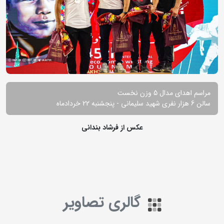
مراسم اهدای مدال 5 وزن نخست
سالن 6 هزار نفری شهید سلیمانی - پنجشنبه 22 خردادماه
عکس از فرشاد بندانی
گالری تصاویر