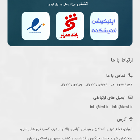
کشتی
ورزش ملی و اول ایران
ارتباط با ما
تماس با ما
021-44714158 - 021-44716574 - 021-44714489
ایمیل های ارتباطی
info@iwf.ir - info@iawf.ir
آدرس
تهران، ضلع غربی استادیوم ورزشی آزادی، بالاتر از درب کمپ تیم های ملی،
ساختمان شهید جعفر جنگروی، فدراسیون کشتی جمهوری اسلامی ایران