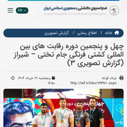
EN
خانه
اطلاع رسانی
گزارش تصويري
چهل و پنجمین دوره رقابت های بین
المللی کشتی فرنگی جام تختی – شیراز
(گزارش تصویری 3)
لینک کوتاه:
پنجشنبه ۲۲ خرداد ۱۴۰۴
19:50
http://iwf.ir/lnks/79396/-.aspx