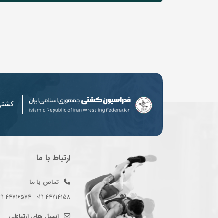
کشت
ارتباط با ما
تماس با ما
021-44714158 - 021-44716574 - 021-44714489
ایمیل های ارتباطی