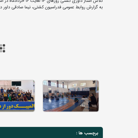
کلاس استاژ داوری کشتی روزهای 13 لغایت 16 خردادماه در استان خراسان جنوبی برگزار شد
به گزارش روابط عمومی فدراسیون کشتی، نیما صادقی داور درجه S1 بین المللی بعنوان مدرس در این کلاس حضو
برچسب ها :