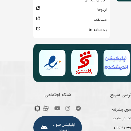
اردوها
مسابقات
بخشنامه ها
رسی سریع
شبکه اجتماعی
وی پیشرفته
غات در سایت
اپلیکیشن فیتو ـ
یشن داوران
اندروید