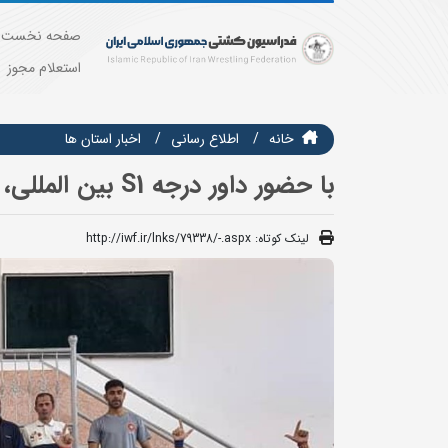
صفحه نخست
استعلام مجوز
خانه
اطلاع رسانی
اخبار استان ها
با حضور داور درجه S1 بین المللی،
لینک کوتاه:
http://iwf.ir/lnks/79338/-.aspx