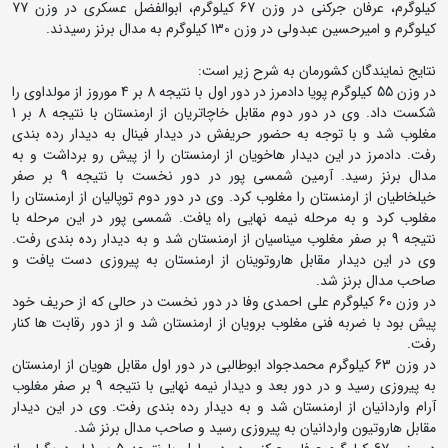
کیلوگرم، عرفان جرکنی در وزن 67 کیلوگرم، ابوالفضل عسکری در وزن 77
کیلوگرم و امیرحسین عبدولی در وزن 130 کیلوگرم به مدال برنز رسیدند.
نتایج نمایندگان کشورمان به شرح زیر است:
در وزن 55 کیلوگرم پویا دادمرز در دور اول با نتیجه 8 بر 4 موروز از مولداوی را
شکست داد. وی در دور دوم مقابل خاچاتریان از ارمنستان با نتیجه 8 بر 1
مغلوب شد و با توجه به حضور حریفش در دیدار فینال به دیدار رده بندی
رفت. دادمرز در این دیدار هاخویان از ارمنستان را از پیش رو برداشت و به
مدال برنز رسید. آرمین شمسی پور در دور نخست با نتیجه 9 بر صفر
خیلخاطیان از ارمنستان را مغلوب کرد. وی در دور دوم توپالیان از ارمنستان را
مغلوب کرد و به مرحله نیمه نهایی راه یافت. شمسی پور در این مرحله با
نتیجه 9 بر صفر مغلوب میناسیان از ارمنستان شد و به دیدار رده بندی رفت.
وی در این دیدار مقابل هاروتوینان از ارمنستان به پیروزی دست یافت و
صاحب مدال برنز شد.
در وزن 60 کیلوگرم علی احمدی وفا در دور نخست در حالی که از حریف خود
پیش بود با ضربه فنی مغلوب برویان از ارمنستان شد و از دور رقابت ها کنار
رفت.
در وزن 63 کیلوگرم محمدجواد ابوطالبی در دور اول مقابل هویان از ارمنستان
به پیروزی رسید و در دور بعد و دیدار نیمه نهایی با نتیجه 9 بر صفر مغلوب
آرام واردانیان از ارمنستان شد و به دیدار رده بندی رفت. وی در این دیدار
مقابل هاروتیون واردانیان به پیروزی رسید و صاحب مدال برنز شد.