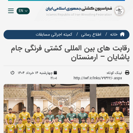
EN
خانه
اطلاع رسانی
كميته اجرائي مسابقات
رقابت های بین المللی کشتی فرنگی جام
پاشایان – ارمنستان
لینک کوتاه:
چهارشنبه ۱۴ خرداد ۱۴۰۴
21:01
http://iwf.ir/lnks/79322/-.aspx