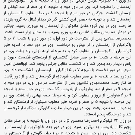
در وزن 67 کیلوگرم عرفان جرکنی در دور اول با نتیجه 5 بر 1 لیودویگیان از
ارمنستان را مغلوب کرد. وی در دور دوم با نتیجه 3 بر صفر از سد کونکل از
لهستان گذشت. جرکنی در دور سوم با نتیجه 9 بر صفر مغلوب گالتسیان از
ارمنستان شد و با توجه به حضور این کشتی گیر در دیدار فینال به گروه بازنده
ها رفت. وی در این گروه مقابل مانوکیان از ارمنستان به پیروزی رسید. جرکنی
در دیدار رده بندی مقابل غلامی به پیروزی رسید و به مدال برنز دست یافت.
محمدرضا غلامی پس از استراحت در دور اول، در دور دوم با نتیجه 7 بر 5
باگرامیان از ارمنستان را از پیش رو برداشت. وی در دور بعد با ضربه فنی
گواسالیان از گرجستان را مغلوب کرد و به مرحله نیمه نهایی راه یافت وی در
این مرحله با نتیجه 10 بر صفر مقابل گالتسیان از ارمنستان شکست خورد و
راهی دیدار رده بندی شد و با شکست مقابل جرکنی پنجم شد. ابوالفضل امین
شرعی در دور نخست با نتیجه 7 بر 5 آواگیان از ارمنستان را شکست داد. وی
در دور بعد با نتیجه 10 بر صفر مغلوب شوتادزه از گرجستان شد و از دور رقابت
ها کنار رفت. محمدمهدی غلامپور پس از استراحت در دور اول، در دور دوم با
نتیجه 9 بر صفر از سد زواریکین از بلاروس گذشت. وی در دور سوم با نتیجه
9 بر 6 هاوارس از نروژ را مغلوب کرد و به مرحله نیمه نهایی راه یافت. وی در
این مرحله با نتیجه 5 بر صفر و ضربه فنی مغلوب ملیکیان از ارمنستان شد و
به دیدار رده بندی رفت. وی در این دیدار مغلوب گئورگی شوتاتزه از گرجستان
شد و در جایگاه پنجم ایستاد.
در وزن 72 کیلوگرم احمدرضا محسن نژاد در دور اول با نتیجه 8 بر صفر مقابل
پچورنکا از بلاروس به برتری رسید. وی در دور بعد خاچاتریان از ارمنستان را
شکست داد. وی در دور سوم با نتیجه 3 بر 1 برابر گلونتی از گرجستان به