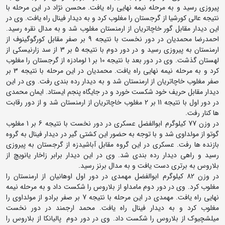
پیروزی رسید و به مرحله نیمه نهایی راه یافت. محسن نژاد در این مرحله با
نتیجه عالی کورشیا از گرجستان را مغلوب کرد و به دیدار فینال راه یافت. وی در
این دیدار مقابل گور خاچاتریان از ارمنستان مغلوب شد و به مدال نقره رسید.
احمدرضا محمدیان در دور نخست با نتیجه 9 بر صفر مقابل کورگوگینوف از
ارمنستان به پیروزی رسید و در دور دوم با نتیجه 5 بر 3 از سد زارنیسکی از
لهستان گذشت. وی در دور بعد با نتیجه 10 بر 1 لومادزه از گرجستان را مغلوب
کرد و به مرحله نیمه نهایی راه یافت. محمدیان در این مرحله با نتیجه 3 بر
صفر مغلوب خاچاتریان از ارمنستان شد و به دیدار رده بندی رفت. وی در این
دیدار مقابل حریف خود شکست خورد و در جایگاه پنجم ایستاد. ایمان محمدی
در دور اول با نتیجه 11 بر 2 مغلوب خاچاتریان از ارمنستان شد و از دور رقابت
ها کنار رفت.
در وزن 77 کیلوگرم ابوالفضل عسکری در دور نخست با نتیجه 6 بر 1 مغلوب
گوتو از مولداوی شد و با توجه به حضور این کشتی گیر در دیدار فینال به گروه
بازنده ها رفت. عسکری در این گروه مقابل آباشیدزه از گرجستان به پیروزی
رسید و راهی دیدار رده بندی شد. وی در این دیدار برابر زاخار یانویچ از
بلاروس به برتری دست یافت و به مدال برنز رسید.
در وزن 82 کیلوگرم ابوالفضل مهمدی در دور اول اوهانیان از ارمنستان را
مغلوب کرد. وی در دور دوم مامداو از بلاروس را شکست داد و به مرحله نیمه
نهایی راه یافت. مهمدی در این مرحله با نتیجه 7 بر صفر برادو از مولداوی را
مغلوب کرد و به دیدار فینال راه یافت. محمد ارجمند در دور نخست
میلشچیوک از بلاروس را شکست داد. وی در دور دوم پالیانکا از بلاروس را