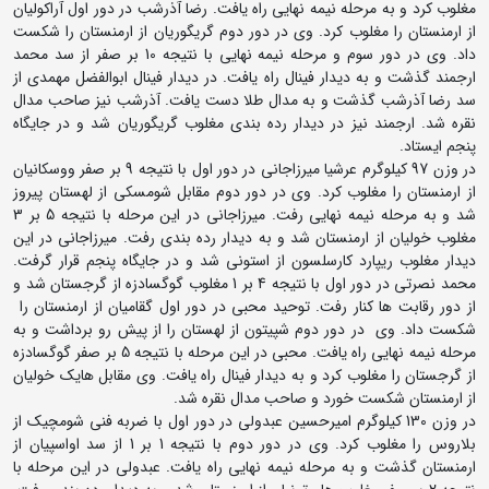
مغلوب کرد و به مرحله نیمه نهایی راه یافت. رضا آذرشب در دور اول آراکولیان
از ارمنستان را مغلوب کرد. وی در دور دوم گریگوریان از ارمنستان را شکست
داد. وی در دور سوم و مرحله نیمه نهایی با نتیجه 10 بر صفر از سد محمد
ارجمند گذشت و به دیدار فینال راه یافت. در دیدار فینال ابوالفضل مهمدی از
سد رضا آذرشب گذشت و به مدال طلا دست یافت. آذرشب نیز صاحب مدال
نقره شد. ارجمند نیز در دیدار رده بندی مغلوب گریگوریان شد و در جایگاه
پنجم ایستاد.
در وزن 97 کیلوگرم عرشیا میرزاجانی در دور اول با نتیجه 9 بر صفر ووسکانیان
از ارمنستان را مغلوب کرد. وی در دور دوم مقابل شومسکی از لهستان پیروز
شد و به مرحله نیمه نهایی رفت. میرزاجانی در این مرحله با نتیجه 5 بر 3
مغلوب خولیان از ارمنستان شد و به دیدار رده بندی رفت. میرزاجانی در این
دیدار مغلوب ریپارد کارسلسون از استونی شد و در جایگاه پنجم قرار گرفت.
محمد نصرتی در دور اول با نتیجه 4 بر 1 مغلوب گوگسادزه از گرجستان شد و
از دور رقابت ها کنار رفت. توحید محبی در دور اول گقامیان از ارمنستان را
شکست داد. وی در دور دوم شپیتون از لهستان را از پیش رو برداشت و به
مرحله نیمه نهایی راه یافت. محبی در این مرحله با نتیجه 5 بر صفر گوگسادزه
از گرجستان را مغلوب کرد و به دیدار فینال راه یافت. وی مقابل هایک خولیان
از ارمنستان شکست خورد و صاحب مدال نقره شد.
در وزن 130 کیلوگرم امیرحسین عبدولی در دور اول با ضربه فنی شومچیک از
بلاروس را مغلوب کرد. وی در دور دوم با نتیجه 1 بر 1 از سد اواسپیان از
ارمنستان گذشت و به مرحله نیمه نهایی راه یافت. عبدولی در این مرحله با