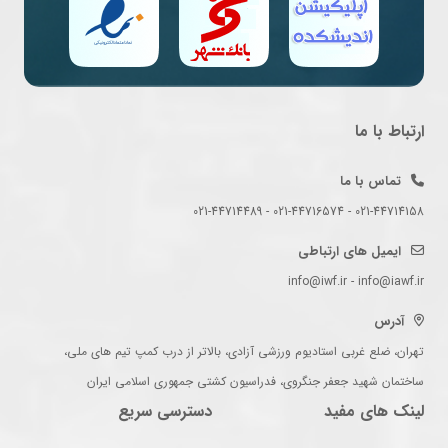
ارتباط با ما
تماس با ما
021-44714158 - 021-44716574 - 021-44714489
ایمیل های ارتباطی
info@iwf.ir - info@iawf.ir
آدرس
تهران، ضلع غربی استادیوم ورزشی آزادی، بالاتر از درب کمپ تیم های ملی،
ساختمان شهید جعفر جنگروی، فدراسیون کشتی جمهوری اسلامی ایران
لینک های مفید
دسترسی سریع