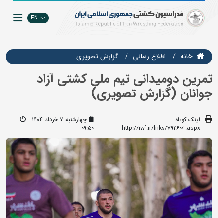
EN
خانه
اطلاع رسانی
گزارش تصويري
تمرین دومیدانی تیم ملی کشتی آزاد
جوانان (گزارش تصویری)
لینک کوتاه:
چهارشنبه ۷ خرداد ۱۴۰۴
09:50
http://iwf.ir/lnks/79260/-.aspx