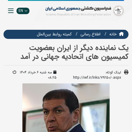
EN
خانه
اطلاع رسانی
كميته روابط بين‌الملل
یک نماینده دیگر از ایران بعضویت
کمیسیون های اتحادیه جهانی در آمد
لینک کوتاه:
سه شنبه ۶ خرداد ۱۴۰۴
08:25
http://iwf.ir/lnks/79250/-.aspx