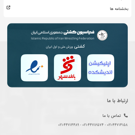
بخشنامه ها
کشتی
ورزش ملی و اول ایران
ارتباط با ما
تماس با ما
021-44714158 - 021-44716574 - 021-44714489