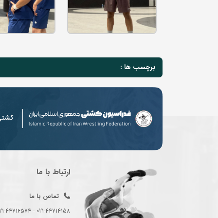
برچسب ها :
کشت
ارتباط با ما
تماس با ما
021-44714158 - 021-44716574 - 021-44714489