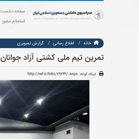
صفحه نخست
استعلام مجوز
خانه
اطلاع رسانی
گزارش تصويري
تمرین تیم ملی کشتی آزاد جوانان
لینک کوتاه:
http://iwf.ir/lnks/79239/-.aspx