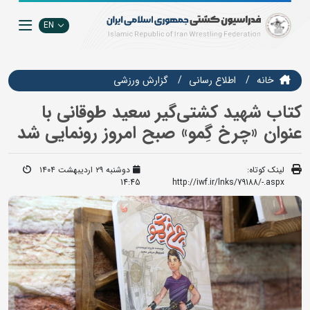
EN
خانه
اطلاع رسانی
گزارش ورزشی
کتاب شهید کشتی‌گیر سعید طوقانی با
عنوان «چرخ گِمو» صبح امروز رونمایی شد
لینک کوتاه:
دوشنبه ۲۹ اردیبهشت ۱۴۰۴
14:45
http://iwf.ir/lnks/79188/-.aspx