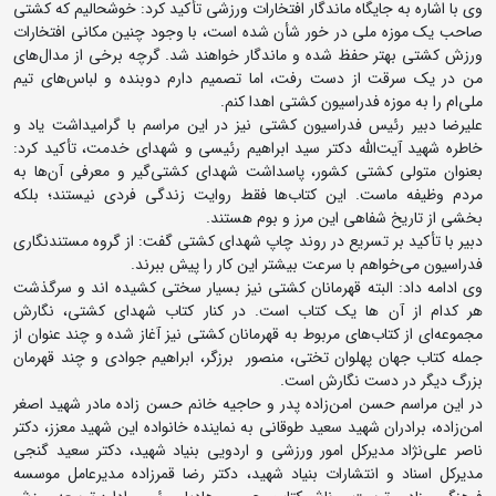
وی با اشاره به جایگاه ماندگار افتخارات ورزشی تأکید کرد: خوشحالیم که کشتی
صاحب یک موزه ملی در خور شأن شده است، با وجود چنین مکانی افتخارات
ورزش کشتی بهتر حفظ شده و ماندگار خواهند شد. گرچه برخی از مدال‌های
من در یک سرقت از دست رفت، اما تصمیم دارم دوبنده و لباس‌های تیم
ملی‌ام را به موزه فدراسیون کشتی اهدا کنم.
علیرضا دبیر رئیس فدراسیون کشتی نیز در این مراسم با گرامیداشت یاد و
خاطره شهید آیت‌الله دکتر سید ابراهیم رئیسی و شهدای خدمت، تأکید کرد:
بعنوان متولی کشتی کشور، پاسداشت شهدای کشتی‌گیر و معرفی آن‌ها به
مردم وظیفه ماست. این کتاب‌ها فقط روایت زندگی فردی نیستند؛ بلکه
بخشی از تاریخ‌ شفاهی این مرز و بوم هستند.
دبیر با تأکید بر تسریع در روند چاپ شهدای کشتی گفت: از گروه مستندنگاری
فدراسیون می‌خواهم با سرعت بیشتر این کار را پیش ببرند.
وی ادامه داد: البته قهرمانان کشتی نیز بسیار سختی کشیده اند و سرگذشت
هر کدام از آن ها یک کتاب است. در کنار کتاب شهدای کشتی، نگارش
مجموعه‌ای از کتاب‌های مربوط به قهرمانان کشتی نیز آغاز شده و چند عنوان از
جمله کتاب جهان پهلوان تختی، منصور برزگر، ابراهیم جوادی و چند قهرمان
بزرگ دیگر در دست نگارش است.
در این مراسم حسن امن‌زاده پدر و حاجیه خانم حسن زاده مادر شهید اصغر
امن‌زاده، برادران شهید سعید طوقانی به نماینده خانواده این شهید معزز، دکتر
ناصر علی‌نژاد مدیرکل امور ورزشی و اردویی بنیاد شهید، دکتر سعید گنجی
مدیرکل اسناد و انتشارات بنیاد شهید، دکتر رضا قمرزاده مدیرعامل موسسه