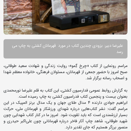
علیرضا دبیر: بزودی چندین کتاب در مورد قهرمانان کشتی به چاپ می
رسد
مراسم رونمایی از کتاب «چرخ گِمو»؛ روایت زندگی و شهادت سعید طوقانی،
صبح امروز با حضور جمعی از قهرمانان، مسئولان فرهنگی، خانواده معظم شهدا
و اصحاب رسانه برگزار شد.
به گزارش روابط عمومی فدارسیون کشتی، این کتاب به قلم علیرضا نورمحمدی
بعنوان بیست و پنجمین کتاب فدراسیون کشتی به چاپ رسیده است.
ابراهیم جوادی دارنده 4 مدال طلای جهان و یک مدال برنز المپیک در این
مراسم گفت: نشر کتاب‌هایی درباره شهدای ورزشکار و قهرمانان ملی، حرکت
بسیار ارزشمندی است که باید تقویت شود. امروز ما در کنار کتاب شهدایی چون
شهید طوقانی، شاهد چاپ آثار فاخر درباره قهرمانانی چون علی‌اکبر حیدری و
منصور برزگر هستیم که جای تقدیر دارد.