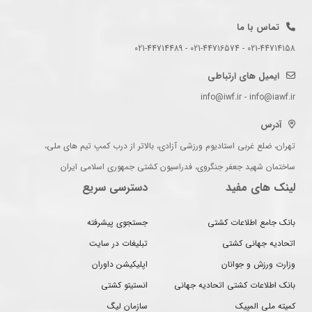
تماس با ما
021-44714158 - 021-44716574 - 021-44714489
ایمیل های ارتباطی
info@iwf.ir - info@iawf.ir
آدرس
تهران، ضلع غربی استادیوم ورزشی آزادی، بالاتر از درب کمپ تیم های ملی،
ساختمان شهید جعفر جنگروی، فدراسیون کشتی جمهوری اسلامی ایران
لینک های مفید
دسترسی سریع
بانک جامع اطلاعات کشتی
جستجوی پیشرفته
اتحادیه جهانی کشتی
تبلیغات در سایت
وزارت ورزش و جوانان
اپلیکیشن داوران
بانک اطلاعات کشتی اتحادیه جهانی
انستیتو کشتی
کمیته ملی المپیک
سازمان لیگ