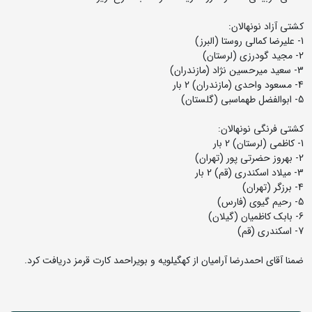
کشتی آزاد نونهالان:
1- علیرضا کمالی روستا (البرز)
2- مجید گودرزی (لرستان)
3- سعید میرحسین نژاد (مازندران)
4- مسعود واحدی (مازندران) 2 بار
5- ابوالفضل طهماسبی (گلستان)
کشتی فرنگی نونهالان:
1- کاظمی (لرستان) 2 بار
2- بهروز حضرتی پور (تهران)
3- میلاد اسکندری (قم) 2 بار
4- برزگر (تهران)
5- رحیم گیوی (فارس)
6- بابک کاظمیان (گیلان)
7- اسکندری (قم)
ضمنا آقای احمدرضا آرامیان از کهگیلویه و بویراحمد کارت قرمز دریافت کرد.