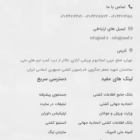
تماس با ما
021-44714158 - 021-44716574 - 021-44714489
ایمیل های ارتباطی
info@iwf.ir - info@iawf.ir
آدرس
تهران، ضلع غربی استادیوم ورزشی آزادی، بالاتر از درب کمپ تیم های ملی،
ساختمان شهید جعفر جنگروی، فدراسیون کشتی جمهوری اسلامی ایران
لینک های مفید
دسترسی سریع
بانک جامع اطلاعات کشتی
جستجوی پیشرفته
اتحادیه جهانی کشتی
تبلیغات در سایت
وزارت ورزش و جوانان
اپلیکیشن داوران
بانک اطلاعات کشتی اتحادیه جهانی
انستیتو کشتی
کمیته ملی المپیک
سازمان لیگ