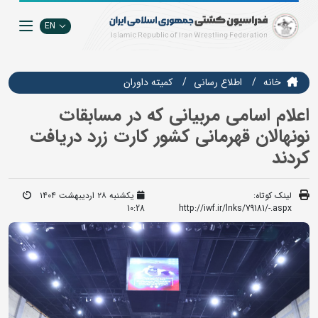
EN
خانه
اطلاع رسانی
کمیته داوران
اعلام اسامی مربیانی که در مسابقات
نونهالان قهرمانی کشور کارت زرد دریافت
کردند
لینک کوتاه:
یکشنبه ۲۸ اردیبهشت ۱۴۰۴
10:28
http://iwf.ir/lnks/79181/-.aspx