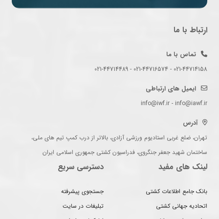
ارتباط با ما
تماس با ما
021-44714158 - 021-44716574 - 021-44714489
ایمیل های ارتباطی
info@iwf.ir - info@iawf.ir
آدرس
تهران، ضلع غربی استادیوم ورزشی آزادی، بالاتر از درب کمپ تیم های ملی،
ساختمان شهید جعفر جنگروی، فدراسیون کشتی جمهوری اسلامی ایران
لینک های مفید
دسترسی سریع
بانک جامع اطلاعات کشتی
جستجوی پیشرفته
اتحادیه جهانی کشتی
تبلیغات در سایت