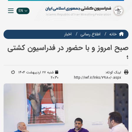
EN
خانه
اطلاع رسانی
اخبار
صبح امروز و با حضور در فدراسیون کشتی
؛
لینک کوتاه:
شنبه ۲۷ اردیبهشت ۱۴۰۴
20:30
http://iwf.ir/lnks/79180/-.aspx