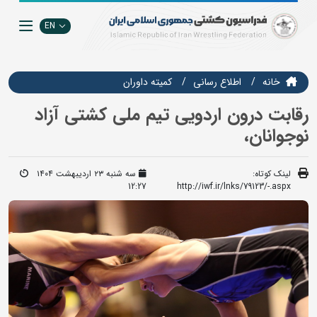
EN
خانه
اطلاع رسانی
کمیته داوران
رقابت درون اردویی تیم ملی کشتی آزاد
نوجوانان،
لینک کوتاه:
سه شنبه ۲۳ اردیبهشت ۱۴۰۴
12:27
http://iwf.ir/lnks/79123/-.aspx