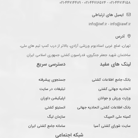
021-44714158 - 021-44716574 - 021-44714489
ایمیل های ارتباطی
info@iwf.ir - info@iawf.ir
آدرس
تهران، ضلع غربی استادیوم ورزشی آزادی، بالاتر از درب کمپ تیم های ملی،
ساختمان شهید جعفر جنگروی، فدراسیون کشتی جمهوری اسلامی ایران
لینک های مفید
دسترسی سریع
بانک جامع اطلاعات کشتی
جستجوی پیشرفته
اتحادیه جهانی کشتی
تبلیغات در سایت
وزارت ورزش و جوانان
اپلیکیشن داوران
بانک اطلاعات کشتی اتحادیه جهانی
انستیتو کشتی
کمیته ملی المپیک
سازمان لیگ
سایت شورای کشتی آسیا
سامانه جامع کشتی ایران
شبکه اجتماعی