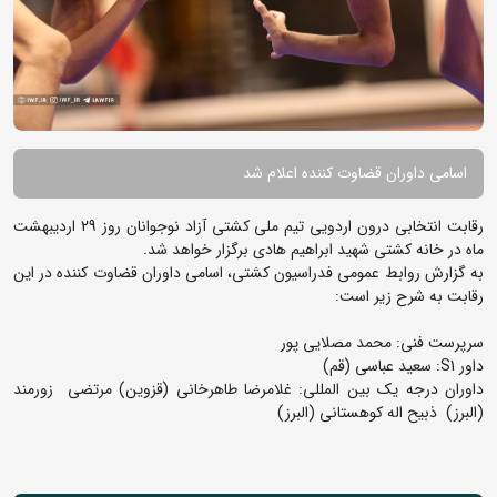
اسامی داوران قضاوت کننده اعلام شد
رقابت انتخابی درون اردویی تیم ملی کشتی آزاد نوجوانان روز 29 اردیبهشت
ماه در خانه کشتی شهید ابراهیم هادی برگزار خواهد شد.
به گزارش روابط عمومی فدراسیون کشتی، اسامی داوران قضاوت کننده در این
رقابت به شرح زیر است:
سرپرست فنی: محمد مصلایی پور
داور S1: سعید عباسی (قم)
داوران درجه یک بین المللی: غلامرضا طاهرخانی (قزوین) مرتضی زورمند
(البرز) ذبیح اله کوهستانی (البرز)