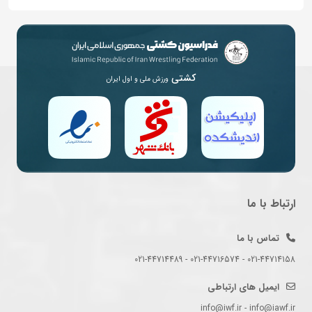
کشتی
ورزش ملی و اول ایران
ارتباط با ما
تماس با ما
021-44714158 - 021-44716574 - 021-44714489
ایمیل های ارتباطی
info@iwf.ir - info@iawf.ir