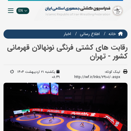
EN
خانه
اطلاع رسانی
اخبار
رقابت های کشتی فرنگی نونهالان قهرمانی
کشور - تهران
لینک کوتاه:
یکشنبه ۲۱ اردیبهشت ۱۴۰۴
08:49
http://iwf.ir/lnks/79101/-.aspx