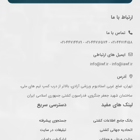
ارتباط با ما
تماس با ما
021-44714158 - 021-44716574 - 021-44714489
ایمیل های ارتباطی
info@iwf.ir - info@iawf.ir
آدرس
تهران، ضلع غربی استادیوم ورزشی آزادی، بالاتر از درب کمپ تیم های ملی،
ساختمان شهید جعفر جنگروی، فدراسیون کشتی جمهوری اسلامی ایران
لینک های مفید
دسترسی سریع
بانک جامع اطلاعات کشتی
جستجوی پیشرفته
اتحادیه جهانی کشتی
تبلیغات در سایت
وزارت ورزش و جوانان
اپلیکیشن داوران