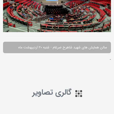
سالن همایش های شهید شاهرخ ضرغام - شنبه 20 اردیبهشت ماه
-
گالری تصاویر