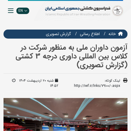
EN
خانه
اطلاع رسانی
گزارش تصويري
آزمون داوران ملی به منظور شرکت در
کلاس بین المللی داوری درجه 3 کشتی
(گزارش تصویری)
لینک کوتاه:
شنبه ۲۰ اردیبهشت ۱۴۰۴
14:52
http://iwf.ir/lnks/79100/-.aspx