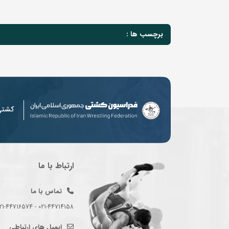
برچسب ها :
کشت
ارتباط با ما
تماس با ما
021-44714158 - 021-44716574 - 021-44714489
ایمیل های ارتباطی