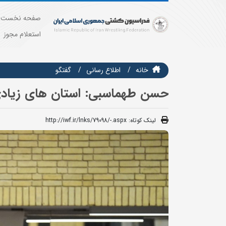
صفحه نخست
استعلام مجوز
خانه
اطلاع رسانی
گفتگو
حسن طهماسبی: استان های زیادی 
لینک کوتاه:
http://iwf.ir/lnks/79098/-.aspx