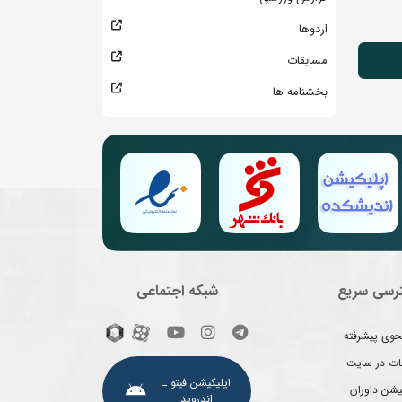
اردوها
مسابقات
بخشنامه ها
رسی سریع
شبکه اجتماعی
وی پیشرفته
غات در سایت
اپلیکیشن فیتو ـ
یشن داوران
اندروید