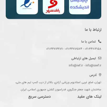
ارتباط با ما
تماس با ما
021-44714158 - 021-44716574 - 021-44714489
ایمیل های ارتباطی
info@iwf.ir - info@iawf.ir
آدرس
تهران، ضلع غربی استادیوم ورزشی آزادی، بالاتر از درب کمپ تیم های ملی،
ساختمان شهید جعفر جنگروی، فدراسیون کشتی جمهوری اسلامی ایران
لینک های مفید
دسترسی سریع