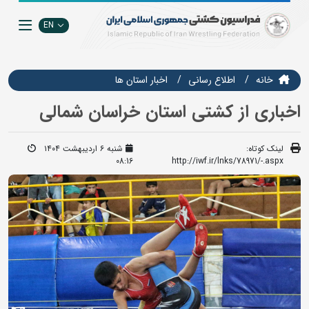
EN
خانه
اطلاع رسانی
اخبار استان ها
اخباری از کشتی استان خراسان شمالی
لینک کوتاه:
شنبه ۶ اردیبهشت ۱۴۰۴
08:16
http://iwf.ir/lnks/78971/-.aspx