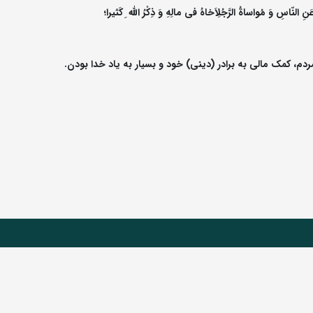
لنّاسِ وَ مُواساةُ الرَّجُلِاَخاهُ فى مالِهِ وَ ذِکْرُ اللّه ِ کَثیرا؛
م، کمک مالى به برادر (دینى) خود و بسیار به یاد خدا بودن.