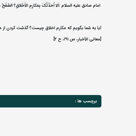
امام صادق علیه السلام :اَلا اُحَدِّثُکَ بِمَکارِمِ الاَْخْلاقِ؟ الصَّفْحُ عَنِ ا
آیا به شما بگویم که مکارم اخلاق چیست؟ گذشت کردن از مرد
[معانى الأخبار، ص ۱۹۱، ح ۲]
برچسب ها :