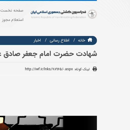
صفحه نخست
استعلام مجوز
خانه
اطلاع رسانی
اخبار
شهادت حضرت امام جعفر صادق علی
لینک کوتاه:
http://iwf.ir/lnks/78965/-.aspx