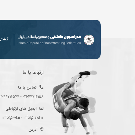
کشت
ارتباط با ما
تماس با ما
021-44714158 - 021-44716574 - 021-44714489
ایمیل های ارتباطی
info@iwf.ir - info@iawf.ir
آدرس