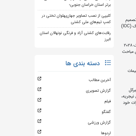
برتر استان خراسان جنوبی؛
کلیپی از نصب تصاویر جهان‌پهلوان تختی در
صمیم‌
کمپ تیم‌های ملی کشتی
گیری‌ های کارشناسی در مسیر توسعه کشتی را یادآور شد. سپس نناد لالوویچ گزارشی از آخرین گفتگو ها و هماهنگی‌ ها با کمیته بین‌ المللی المپیک (IOC)
رقابت‌های کشتی آزاد و فرنگی نونهالان استان
البرز
در این جلسه که به بررسی برخی از موضوعات مهم و راهبردی کشتی اختصاص داشت، مباحثی همچون فرایند کسب سهمیه برای بازی‌های المپیک ۲۰۲۸
ن مباحث
دسته بندی ها
یمات
آخرین مطالب
یرکل
گزارش تصویری
نیجریه،
فیلم
رات خود
گفتگو
گزارش ورزشی
اردوها