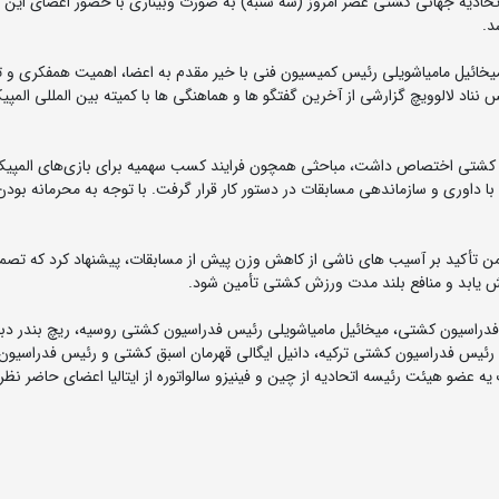
ادیه جهانی کشتی عصر امروز (سه شنبه) به صورت وبیناری با حضور اعضای این
د.
خائیل مامیاشویلی رئیس کمیسیون فنی با خیر مقدم به اعضا، اهمیت همفکری و ت
ا داوری و سازماندهی مسابقات در دستور کار قرار گرفت. با توجه به محرمانه بود
ن تأکید بر آسیب‌ های ناشی از کاهش وزن پیش از مسابقات، پیشنهاد کرد که تصم
ایش یابد و منافع بلند مدت ورزش کشتی تأمین شود.
ا دبیر رئیس فدراسیون کشتی، میخائیل مامیاشویلی رئیس فدراسیون کشتی روسیه، ریچ بندر دب
 رئیس فدراسیون کشتی ترکیه، دانیل ایگالی قهرمان اسبق کشتی و رئیس فدراسیون 
یه عضو هیئت رئیسه اتحادیه از چین و فینیزو سالواتوره از ایتالیا اعضای حاضر نظ