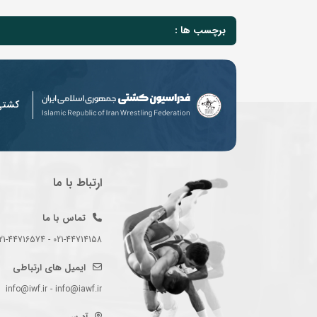
برچسب ها :
کشت
ارتباط با ما
تماس با ما
021-44714158 - 021-44716574 - 021-44714489
ایمیل های ارتباطی
info@iwf.ir - info@iawf.ir