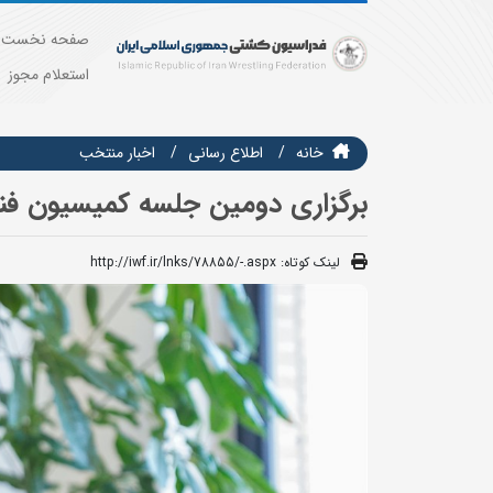
صفحه نخست
استعلام مجوز
خانه
اطلاع رسانی
اخبار منتخب
برگزاری دومین جلسه کمیسیون فنی
لینک کوتاه:
http://iwf.ir/lnks/78855/-.aspx