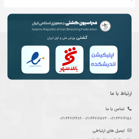
کشتی
ورزش ملی و اول ایران
ارتباط با ما
تماس با ما
021-44714158 - 021-44716574 - 021-44714489
ایمیل های ارتباطی