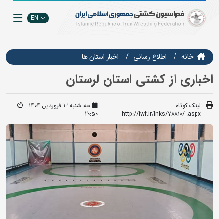
EN
خانه
اطلاع رسانی
اخبار استان ها
اخباری از کشتی استان لرستان
لینک کوتاه:
سه شنبه ۱۲ فروردین ۱۴۰۴
20:50
http://iwf.ir/lnks/78810/-.aspx