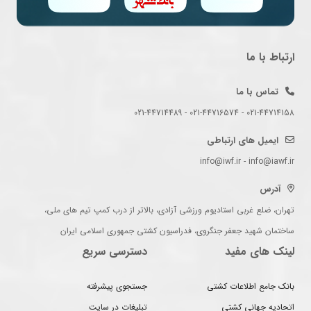
ارتباط با ما
تماس با ما
021-44714158 - 021-44716574 - 021-44714489
ایمیل های ارتباطی
info@iwf.ir - info@iawf.ir
آدرس
تهران، ضلع غربی استادیوم ورزشی آزادی، بالاتر از درب کمپ تیم های ملی،
ساختمان شهید جعفر جنگروی، فدراسیون کشتی جمهوری اسلامی ایران
لینک های مفید
دسترسی سریع
بانک جامع اطلاعات کشتی
جستجوی پیشرفته
اتحادیه جهانی کشتی
تبلیغات در سایت