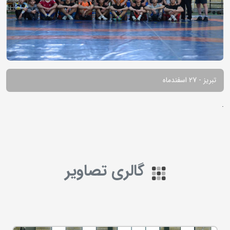
تبریز - 27 اسفندماه
.
گالری تصاویر