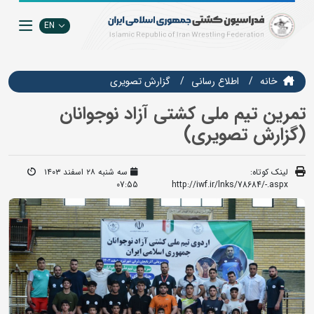
EN
خانه
اطلاع رسانی
گزارش تصويري
تمرین تیم ملی کشتی آزاد نوجوانان
(گزارش تصویری)
لینک کوتاه:
سه شنبه ۲۸ اسفند ۱۴۰۳
07:55
http://iwf.ir/lnks/78684/-.aspx