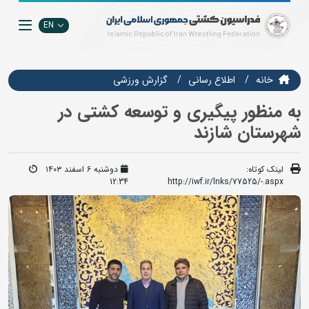
EN
خانه
اطلاع رسانی
گزارش ورزشی
به منظور پیگیری و توسعه کشتی در
شهرستان شازند
لینک کوتاه:
دوشنبه ۶ اسفند ۱۴۰۳
12:34
http://iwf.ir/lnks/77525/-.aspx