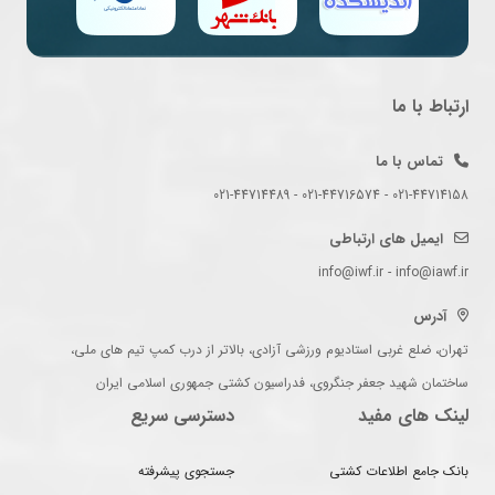
ارتباط با ما
تماس با ما
021-44714158 - 021-44716574 - 021-44714489
ایمیل های ارتباطی
info@iwf.ir - info@iawf.ir
آدرس
تهران، ضلع غربی استادیوم ورزشی آزادی، بالاتر از درب کمپ تیم های ملی،
ساختمان شهید جعفر جنگروی، فدراسیون کشتی جمهوری اسلامی ایران
لینک های مفید
دسترسی سریع
بانک جامع اطلاعات کشتی
جستجوی پیشرفته