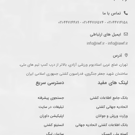
تماس با ما
021-44714158 - 021-44716574 - 021-44714489
ایمیل های ارتباطی
info@iwf.ir - info@iawf.ir
آدرس
تهران، ضلع غربی استادیوم ورزشی آزادی، بالاتر از درب کمپ تیم های ملی،
ساختمان شهید جعفر جنگروی، فدراسیون کشتی جمهوری اسلامی ایران
لینک های مفید
دسترسی سریع
بانک جامع اطلاعات کشتی
جستجوی پیشرفته
اتحادیه جهانی کشتی
تبلیغات در سایت
وزارت ورزش و جوانان
اپلیکیشن داوران
بانک اطلاعات کشتی اتحادیه جهانی
انستیتو کشتی
کمیته ملی المپیک
سازمان لیگ