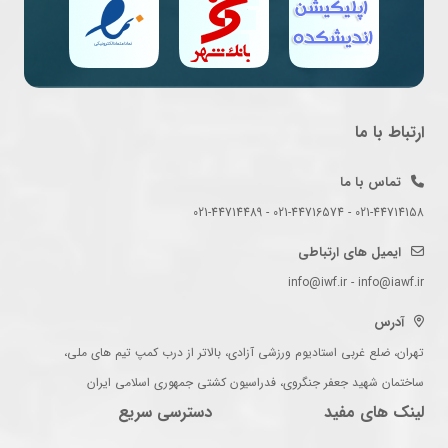
ارتباط با ما
تماس با ما
021-44714158 - 021-44716574 - 021-44714489
ایمیل های ارتباطی
info@iwf.ir - info@iawf.ir
آدرس
تهران، ضلع غربی استادیوم ورزشی آزادی، بالاتر از درب کمپ تیم های ملی،
ساختمان شهید جعفر جنگروی، فدراسیون کشتی جمهوری اسلامی ایران
لینک های مفید
دسترسی سریع