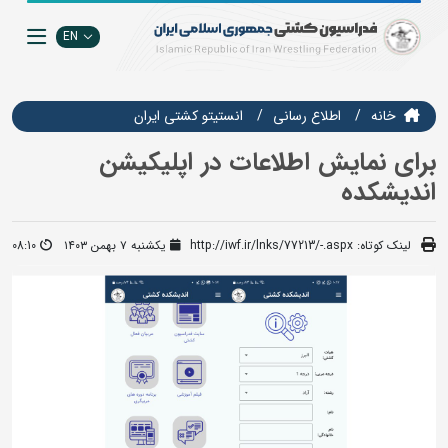
EN
خانه
اطلاع رسانی
انستيتو كشتي ايران
برای نمایش اطلاعات در اپلیکیشن
اندیشکده
لینک کوتاه:
http://iwf.ir/lnks/77213/-.aspx
یکشنبه ۷ بهمن ۱۴۰۳
08:10