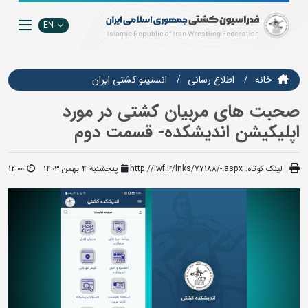
EN
خانه
اطلاع رسانی
انستيتو كشتي ايران
صحبت های مربیان کشتی در مورد
اپلیکیشن اندیشکده- قسمت دوم
لینک کوتاه:
http://iwf.ir/lnks/77188/-.aspx
پنجشنبه ۴ بهمن ۱۴۰۳
12:00