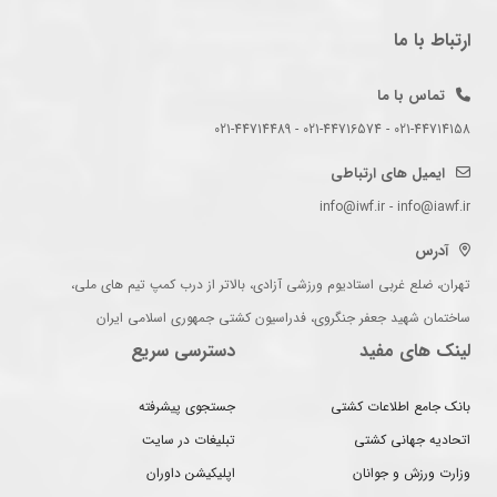
ارتباط با ما
تماس با ما
021-44714158 - 021-44716574 - 021-44714489
ایمیل های ارتباطی
info@iwf.ir - info@iawf.ir
آدرس
تهران، ضلع غربی استادیوم ورزشی آزادی، بالاتر از درب کمپ تیم های ملی،
ساختمان شهید جعفر جنگروی، فدراسیون کشتی جمهوری اسلامی ایران
لینک های مفید
دسترسی سریع
بانک جامع اطلاعات کشتی
جستجوی پیشرفته
اتحادیه جهانی کشتی
تبلیغات در سایت
وزارت ورزش و جوانان
اپلیکیشن داوران