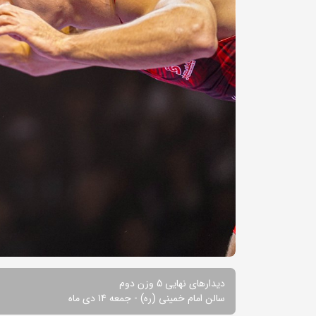
دیدارهای نهایی 5 وزن دوم
سالن امام خمینی (ره) - جمعه 14 دی ماه