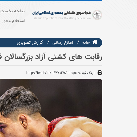
صفحه نخست
استعلام مجوز
خانه
اطلاع رسانی
گزارش تصويري
رقابت های کشتی آزاد بزرگسالان ق
لینک کوتاه:
http://iwf.ir/lnks/77025/-.aspx