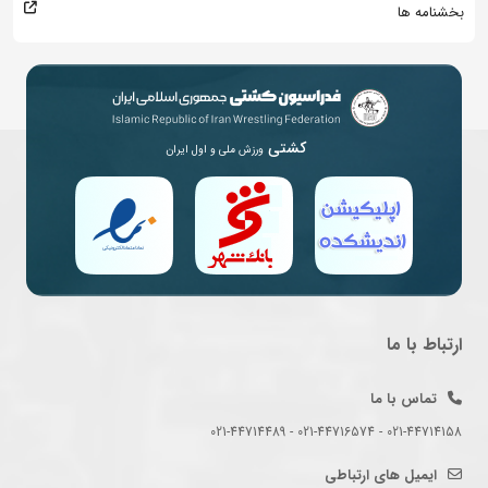
بخشنامه ها
کشتی
ورزش ملی و اول ایران
ارتباط با ما
تماس با ما
021-44714158 - 021-44716574 - 021-44714489
ایمیل های ارتباطی