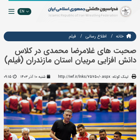
EN
خانه
اطلاع رسانی
فيلم
صحبت های غلامرضا محمدی در کلاس
دانش افزایی مربیان استان مازندران (فیلم)
لینک کوتاه:
http://iwf.ir/lnks/75750/-.aspx
شنبه ۱۰ آذر ۱۴۰۳
09:15