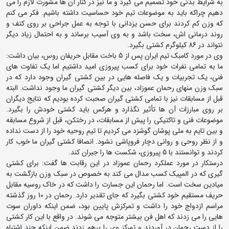
به شرایط بدنی خود تصمیم می گیرد و ما نیز در کنار آن ها مشورت لازم را می
دهیم چراکه باید به موضوعات تیم خود حساسیت داشته باشیم. فکر می کنم
که وزن کم کردند برای حسن یزدانی با توجه به عمل جراحی بر روی کتف و
روند درمانی اش، سخت باشد و به وی آسیب برساند و به احتمال زیاد دیگر
نتواند در 86 کیلوگرم کشتی بگیرد.
وی در مورد کامبک تیم ایران پس از 5 باخت مقابل حریفان روس، بیان داشت:
ما به تمامی نفرات خود برای کسب پیروزی امید داشتیم اما یک تفاوت های
فنی، یک تجربیات و یک فاصله هایی در بین کشتی گیران وجود دارد که در
سبک وزن منهای رحمان عموزاد، بین دیگر کشتی گیران ما وجود نداشت. البته
قبل از مسابقات نیز با تمامی کشتی گیران صحبت کرده بودیم که نتایج دیگران
بر روی مبارزات آن ها تأثیر نگذارد و هرکس باید کشتی خودش را بگیرد.
موضوعات فنی و تاکتیکی را پیش از مسابقات، در رختکن، قبل از شروع مسابقه
و بین تایم به ملی پوشان گوشزد می کردیم تا تیم روحیه خود را از دست نداده
و از نظر روحی و روانی دچار فروپاشی نشود. انصافا کشتی گیران ما خوب کار
کردند و توانستند با 5 پیروزی، شکست ها را جبران کند.
درستکار در مورد عملکرد رحمان عموزاد در این رقابت ها گفت: برای کشتی
گیری که در المپیک کسب مدال می کند به خصوص در سبک وزن بازگشت به
میادین سخت است. اما رحمان این جسارت را داشت که در خاک روسیه مقابل
حریف مستقیم خود کشتی بگیرد که جای تقدیر دارد. رحمان در 10 روز گذشته
مراسم ازدواج خود را داشت و تمرکزش پایین بود، ضمن اینکه داوران سوت
هایی را می زدند که اهل فن بیشتر متوجه می شوند. در واقع با این کار کشتی
را از دست رحمان در آوردند و تمرکز وی را برهم زدند ضمن اینکه چند اشتباه