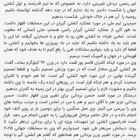
غیر رسمی بردش شیرینی دارد، به خصوص که ما تیم قدرتمند و اول کشتی
جهان را شکست دادیم. به یاد ندارم که در چند دهه گذشته توانسته باشیم
روسیه را آن هم در خاک خودش شکست بدهیم.
سرمربی تیم ملی در مورد عملکرد کشتی گیران در این مسابقات اظهار داشت:
به طور کلی از عملکرد کشتی گیران راضی هستم، حتی کسانی که مغلوب
شدند. تمامی نفرات ما کشتی های رو به جلو و با جسارتی گرفتند اما این را
هم باید به یاد داشته باشیم که نباید در باد پیروزی ها بخوابیم و کشتی ما
قطعا کار دارد و باید بتوانیم مشکلات فنی را رفع کنیم تا به هدف خود که همان
قهرمانی در جهان و المپیک است برسیم.
وی در مورد اینکه کامران قاسم پور قصد دارد در وزن 92 کیلوگرم بماند، گفت:
هر کشتی گیری مختار است که در مورد وزنش تصمیم بگیرد و قطعا تصمیم
گیرنده نهایی در این مورد خود کشتی گیر است. اما هم خودم با کامران
صحبت کردم و هم اینکه قرار است در روزهای آینده یک جلسه با وی داشته
باشیم و مشورت لازم را برای تصمیم گیری بهتر در این زمینه به کامران بدهیم.
درستکار در مورد قصد حسن یزدانی برای تغییر وزن اظهار داشت: حسن
یزدانی عزیز هم با آقای دبیر و هم با من در تماس است و مرتب برنامه های
وی را بررسی می کنیم. وی عمل سنگینی را برای دومین بار بر روی کتف خود
انجام داده و در حال حاضر مراحل فیزیوتراپی را به خوبی انجام می دهد. قرار
است فدراسیون کشتی نیز تمهیدات ویژه ای را برای یزدانی درنظر بگیرد تا
روند درمانش سریعتر طی شود. امیدواریم که وی به مسابقات جهانی 2025
برسد. در مورد تغییر وزن یزدانی هم همانطور که گفتم هر کشتی گیر با توجه