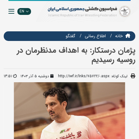
EN
خانه
اطلاع رسانی
گفتگو
پژمان درستکار: به اهداف مدنظرمان در
روسیه رسیدیم
لینک کوتاه:
http://iwf.ir/lnks/75722/-.aspx
دوشنبه ۵ آذر ۱۴۰۳
13:51