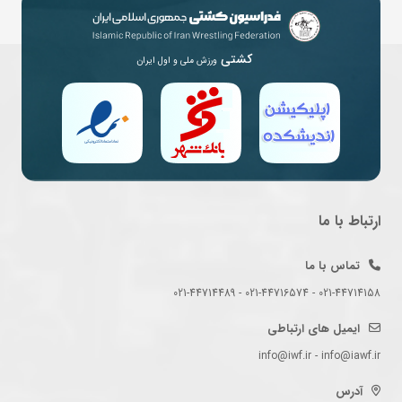
کشتی
ورزش ملی و اول ایران
ارتباط با ما
تماس با ما
021-44714158 - 021-44716574 - 021-44714489
ایمیل های ارتباطی
info@iwf.ir - info@iawf.ir
آدرس