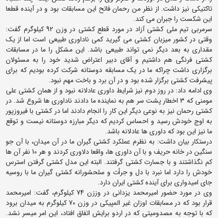
تاکتیکی نیز داشت. از نظر من رحمان فاتح این مسابقات بود و در آینده قطعا
این شکست را جبران می کند.
سرمربی تیم ملی کشتی آزاد در مورد قطع کشتی در وزن 92 کیلوگرم گفت:
وقتی در کشور میزبان کشتی می گیرید کمی ناداوری طبیعی است اما از یک
مقداری به بعد دیگر نمی تواند طبیعی باشد. این مشکل را ما در مسابقات
کشتی فرنگی هم داشتیم و آقای دبیر اعتراض شدید خود را به مسئولان
برگزاری داشت چراکه ما در یک مسابقه دوستانه شرکت کرده بودیم که برای
پیشرفت کشتی برگزار شده بود و در آن برد و باخت مهم نبود.
وی ادامه داد: در روز دوم نیز شرایط داوری عادلانه نبود و از همان کشتی علی
مومنی که 3 اخطار پشت سر هم به نماینده ما دادند ناداوری ها شروع شد. در
کشتی رحمان نیز به نوعی دیگر این کار را انجام دادند اما در کشتی با فیروزپور
به اوج خودش رسید و احساس کردیم که دیگر مبارزه دوستانه نیست و توقع
ما نیز این بود که داوری ها عادلانه باشد.
درستکار بیان داشت: به نظرم عملکرد کشتی گیران ما در آن میدان، با آن جو
سنگین در خانه حریف و با آن داوری ها، واقعا دلاوری کردند و هر 10 نفر آن ها
کم نگذاشتند و با جسارت کشتی گرفتند. البته این مدل کشتی گرفتن استرس
خودش را دارد اما نبرد با دل و جرأت و سلحشورانه کشتی گیران ما با روسیه
جای امیدواری برای آینده کشتی ایران دارد.
وی در مورد حضور امیرمحمد یزدانی در وززن 74 کیلوگرم، گفت: امیرمحمد
قرار بود که در مسابقات اوزان غیر المپیکی در وزن 70 کیلوگرم به میدان برود
که با توجه به مصدومیتی که در اردو برایش اتفاق افتاد، این امر میسر نشد.