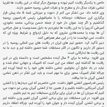
خاص با یکدیگر رقابت کنیم نبوده و موضوع دیگر اینکه در این رقابت ها تقریبا
تمامی نفرات مدال دار و مطرح ما و نفرات اصلی روسیه حضور دارند.
وی ادامه داد: من تشکر می کنم از دعوت و میزبانی شما، 5 ماه پیش قرار
برگزاری این مسابقات دوستانه را با مامیاشویلی رئیس فدراسیون روسیه
گذاشتیم و اگر چند عنوان دار خود از جمله حسن یزدانی، محمد نخودی،
امیرعلی آذرپیرا را به این رقابت ها نیاوردیم به دلیل مصدومیت و عمل جراحی
آن ها بوده یا محمدهادی ساروی که به دلیل ازدواج و شرایط ویژه ای که
داشت، نمی توانست ما را در این سفر همراهی کنند.
دبیر تأکید کرد: حضور تیم های ایران در رقابت های بین المللی روسیه را در
دستور کار داریم و تاکنون در اکثر مسابقات شما حضور داشته ایم و دید ما به
این رقابت ها تدارکاتی است.
وی افزود: برنامه ما برای 4 سال آینده مشخص است و دانسته پای در این
رقابت ها گذاشته ایم، اعتقاد من این است که المپیک و جهانی تمام شده و
نباید در باد نتایج آن بخوابیم. تمامی داشته های خود را به اینجا آورده ایم
چراکه تفکر المپیک محور برای ما مهم است و باید این تفکر در ذهن تمامی
کشتی گیران ما جا بیافتد.
رئیس فدراسیون کشتی اظهار داشت: حتی حاضریم که این دیدارها را با کشتی
گیران آمریکایی داشته باشیم و از همین جا از کشتی گیران روس نیز دعوت می
کنیم که میزبان آن ها در ایران برای برگزاری مسابقات تیم به تیم باشیم.
وی افزود: در این مسابقات نیز برای برخی کشتی گیران تغییر وزن داشته ایم
و برخی کشتی گیران آینده دار و جوان خود را آورده ایم، چراکه اعتقاد داریم