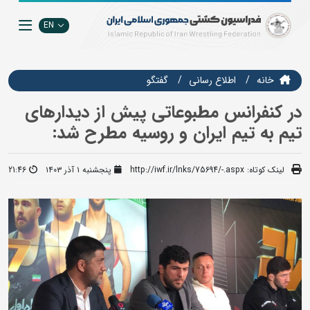
EN
خانه
اطلاع رسانی
گفتگو
در کنفرانس مطبوعاتی پیش از دیدارهای
تیم به تیم ایران و روسیه مطرح شد:
لینک کوتاه:
http://iwf.ir/lnks/75694/-.aspx
پنجشنبه ۱ آذر ۱۴۰۳
21:46