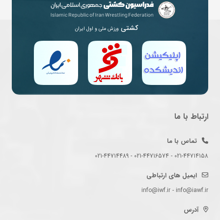
کشتی
ورزش ملی و اول ایران
ارتباط با ما
تماس با ما
021-44714158 - 021-44716574 - 021-44714489
ایمیل های ارتباطی
info@iwf.ir - info@iawf.ir
آدرس