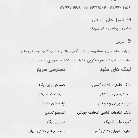
021-44714158 - 021-44716574 - 021-44714489
ایمیل های ارتباطی
info@iwf.ir - info@iawf.ir
آدرس
تهران، ضلع غربی استادیوم ورزشی آزادی، بالاتر از درب کمپ تیم های ملی،
ساختمان شهید جعفر جنگروی، فدراسیون کشتی جمهوری اسلامی ایران
لینک های مفید
دسترسی سریع
بانک جامع اطلاعات کشتی
جستجوی پیشرفته
اتحادیه جهانی کشتی
تبلیغات در سایت
وزارت ورزش و جوانان
اپلیکیشن داوران
بانک اطلاعات کشتی اتحادیه جهانی
انستیتو کشتی
کمیته ملی المپیک
سازمان لیگ
سایت شورای کشتی آسیا
سامانه جامع کشتی ایران