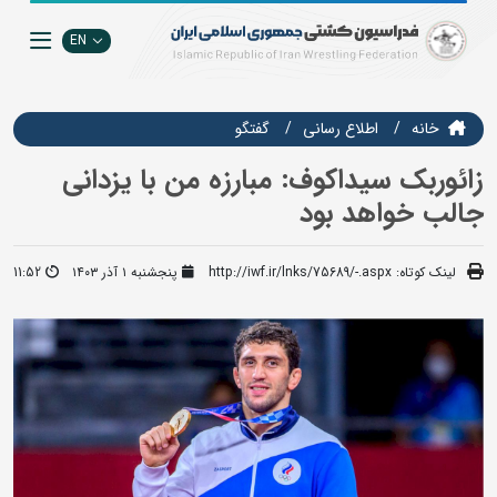
EN
خانه
اطلاع رسانی
گفتگو
زائوربک سیداکوف: مبارزه من با یزدانی
جالب خواهد بود
لینک کوتاه:
http://iwf.ir/lnks/75689/-.aspx
پنجشنبه ۱ آذر ۱۴۰۳
11:52