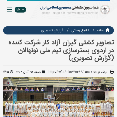
EN
خانه
اطلاع رسانی
گزارش تصويري
تصاویر کشتی گیران آزاد کار شرکت کننده
در اردوی بسترسازی تیم ملی نونهالان
(گزارش تصویری)
لینک کوتاه:
http://iwf.ir/lnks/75644/-.aspx
جمعه ۲۵ آبان ۱۴۰۳
13:11