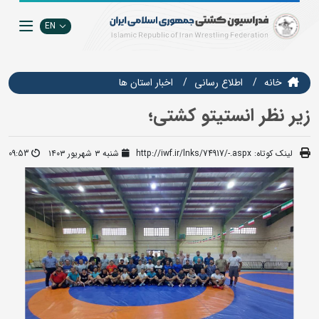
EN
خانه
اطلاع رسانی
اخبار استان ها
زیر نظر انستیتو کشتی؛
لینک کوتاه:
http://iwf.ir/lnks/74917/-.aspx
شنبه ۳ شهریور ۱۴۰۳
09:53