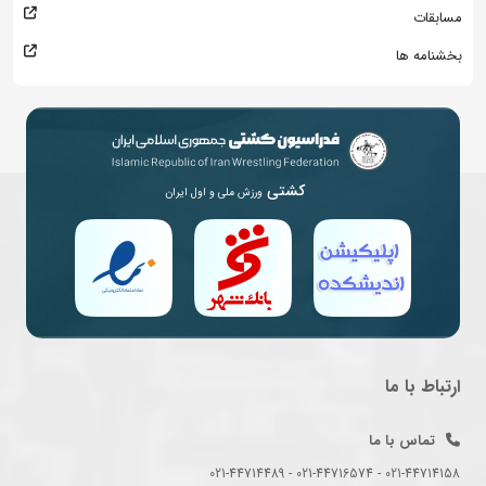
مسابقات
بخشنامه ها
کشتی
ورزش ملی و اول ایران
ارتباط با ما
تماس با ما
021-44714158 - 021-44716574 - 021-44714489