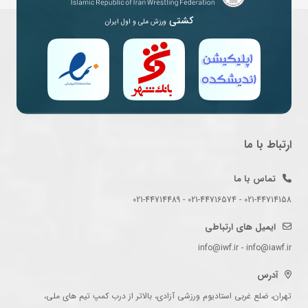
کشتی
ورزش ملی و اول ایران
ارتباط با ما
تماس با ما
021-44714158 - 021-44716574 - 021-44714489
ایمیل های ارتباطی
info@iwf.ir - info@iawf.ir
آدرس
تهران، ضلع غربی استادیوم ورزشی آزادی، بالاتر از درب کمپ تیم های ملی،