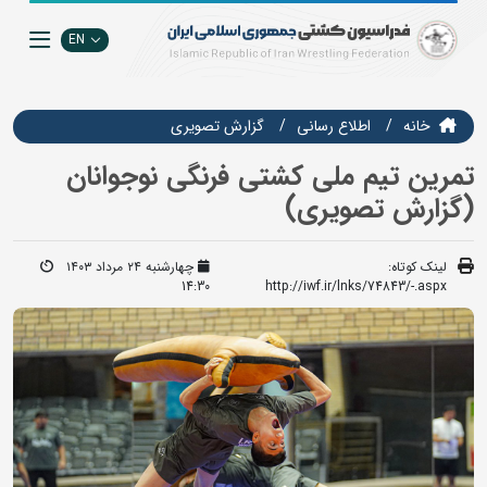
EN
خانه
اطلاع رسانی
گزارش تصويري
تمرین تیم ملی کشتی فرنگی نوجوانان
(گزارش تصویری)
لینک کوتاه:
چهارشنبه ۲۴ مرداد ۱۴۰۳
14:30
http://iwf.ir/lnks/74843/-.aspx