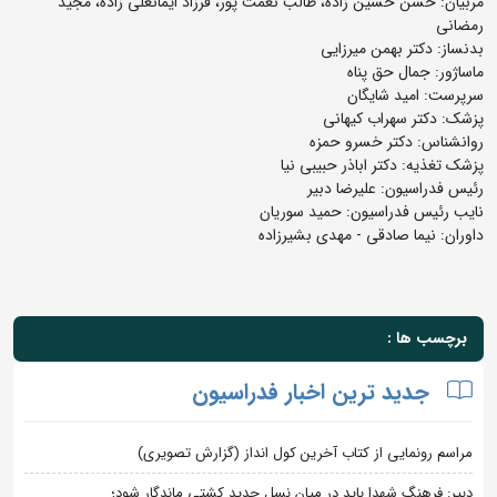
مربیان: حسن حسین زاده، طالب نعمت پور، فرزاد ایمانعلی زاده، مجید
رمضانی
بدنساز: دکتر بهمن میرزایی
ماساژور: جمال حق پناه
سرپرست: امید شایگان
پزشک: دکتر سهراب کیهانی
روانشناس: دکتر خسرو حمزه
پزشک تغذیه: دکتر اباذر حبیبی نیا
رئیس فدراسیون: علیرضا دبیر
نایب رئیس فدراسیون: حمید سوریان
داوران: نیما صادقی - مهدی بشیرزاده
برچسب ها :
جدید ترین اخبار فدراسیون
مراسم رونمایی از کتاب آخرین کول انداز (گزارش تصویری)
دبیر: فرهنگ شهدا باید در میان نسل جدید کشتی ماندگار شود؛