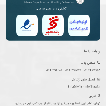
کشتی
ورزش ملی و اول ایران
ارتباط با ما
تماس با ما
021-44714158 - 021-44716574 - 021-44714489
ایمیل های ارتباطی
info@iwf.ir - info@iawf.ir
آدرس
تهران، ضلع غربی استادیوم ورزشی آزادی، بالاتر از درب کمپ تیم های ملی،