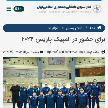
EN
خانه
اطلاع رسانی
اعزام ها
برای حضور در المپیک پاریس ۲۰۲۴
لینک کوتاه:
http://iwf.ir/lnks/73698/-.aspx
جمعه ۱۲ مرداد ۱۴۰۳
07:30