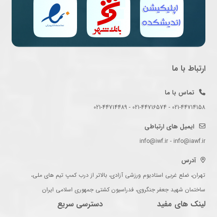
ارتباط با ما
تماس با ما
021-44714158 - 021-44716574 - 021-44714489
ایمیل های ارتباطی
info@iwf.ir - info@iawf.ir
آدرس
تهران، ضلع غربی استادیوم ورزشی آزادی، بالاتر از درب کمپ تیم های ملی،
ساختمان شهید جعفر جنگروی، فدراسیون کشتی جمهوری اسلامی ایران
لینک های مفید
دسترسی سریع