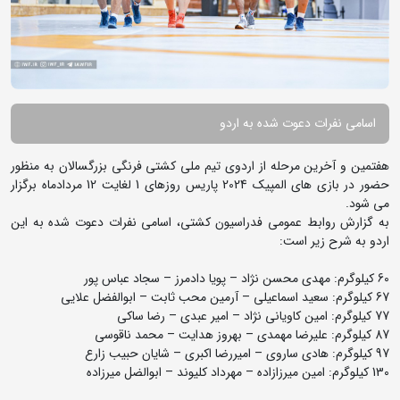
اسامی نفرات دعوت شده به اردو
هفتمین و آخرین مرحله از اردوی تیم ملی کشتی فرنگی بزرگسالان به منظور
حضور در بازی های المپیک 2024 پاریس روزهای 1 لغایت 12 مردادماه برگزار
می شود.
به گزارش روابط عمومی فدراسیون کشتی، اسامی نفرات دعوت شده به این
اردو به شرح زیر است:
60 کیلوگرم: مهدی محسن نژاد – پویا دادمرز – سجاد عباس پور
67 کیلوگرم: سعید اسماعیلی – آرمین محب ثابت – ابوالفضل علایی
77 کیلوگرم: امین کاویانی نژاد – امیر عبدی – رضا ساکی
87 کیلوگرم: علیرضا مهمدی – بهروز هدایت – محمد ناقوسی
97 کیلوگرم: هادی ساروی – امیررضا اکبری – شایان حبیب زارع
130 کیلوگرم: امین میرزازاده – مهرداد کلیوند – ابوالضل میرزاده