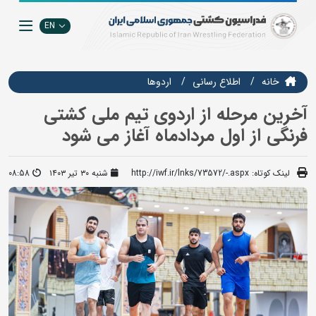
EN
خانه
اطلاع رسانی
اردوها
آخرین مرحله از اردوی تیم ملی کشتی
فرنگی از اول مردادماه آغاز می شود
لینک کوتاه:
http://iwf.ir/lnks/73572/-.aspx
شنبه ۳۰ تیر ۱۴۰۳
08:58