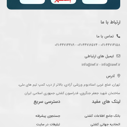
ارتباط با ما
تماس با ما
021-44714158 - 021-44716574 - 021-44714489
ایمیل های ارتباطی
info@iwf.ir - info@iawf.ir
آدرس
تهران، ضلع غربی استادیوم ورزشی آزادی، بالاتر از درب کمپ تیم های ملی،
ساختمان شهید جعفر جنگروی، فدراسیون کشتی جمهوری اسلامی ایران
لینک های مفید
دسترسی سریع
بانک جامع اطلاعات کشتی
جستجوی پیشرفته
اتحادیه جهانی کشتی
تبلیغات در سایت