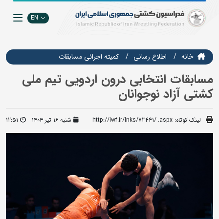
EN
خانه
اطلاع رسانی
كميته اجرائي مسابقات
مسابقات انتخابی درون اردویی تیم ملی
کشتی آزاد نوجوانان
لینک کوتاه:
http://iwf.ir/lnks/73441/-.aspx
شنبه ۱۶ تیر ۱۴۰۳
12:51