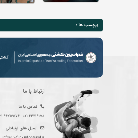
برچسب ها :
کشت
ارتباط با ما
تماس با ما
021-44714158 - 021-44716574 - 021-44714489
ایمیل های ارتباطی
info@iwf.ir - info@iawf.ir