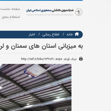
صفحه نخست
استعلام مجوز
خانه
اطلاع رسانی
اخبار
به میزبانی استان های سمنان و لر
لینک کوتاه:
http://iwf.ir/lnks/73284/-.aspx